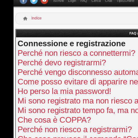
Iscriviti
Login
FAQ
Cerca
Chat
Tipo1Online
Indice
FAQ 
Connessione e registrazione
Perché non riesco a connettermi?
Perché devo registrarmi?
Perché vengo disconnesso autom
Come posso evitare di apparire nella
Ho perso la mia password!
Mi sono registrato ma non riesco 
Mi sono registrato tempo fa, ma no
Che cosa è COPPA?
Perché non riesco a registrarmi?