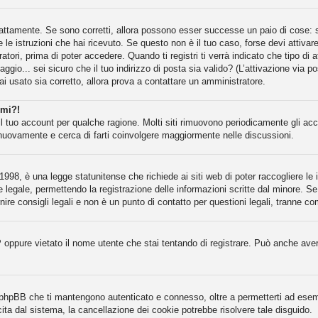
attamente. Se sono corretti, allora possono esser successe un paio di cose: se
e le istruzioni che hai ricevuto. Se questo non è il tuo caso, forse devi attiva
atori, prima di poter accedere. Quando ti registri ti verrà indicato che tipo di 
gio... sei sicuro che il tuo indirizzo di posta sia valido? (L’attivazione via po
ai usato sia corretto, allora prova a contattare un amministratore.
rmi?!
il tuo account per qualche ragione. Molti siti rimuovono periodicamente gli ac
 nuovamente e cerca di farti coinvolgere maggiormente nelle discussioni.
998, è una legge statunitense che richiede ai siti web di poter raccogliere le i
e legale, permettendo la registrazione delle informazioni scritte dal minore. Se
re consigli legali e non è un punto di contatto per questioni legali, tranne co
P oppure vietato il nome utente che stai tentando di registrare. Può anche aver d
a phpBB che ti mantengono autenticato e connesso, oltre a permetterti ad esempi
ita dal sistema, la cancellazione dei cookie potrebbe risolvere tale disguido.