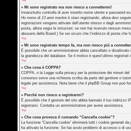
Top
» Mi sono registrato ma non riesco a connettermi!
Innanzitutto controlla di aver inserito nome utente e password es
Ho meno di 13 anni
mentre ti stavi registrando, allora devi seguir
registrazioni vengano attivate dall’utente stesso o dagli amministr
posta, allora segui le istruzioni; se non hai ricevuto nessun messag
abusano della Board.) Se sei sicuro che l’indirizzo di posta che h
Top
» Mi sono registrato tempo fa, ma non riesco piú a connette
È possibile che un amministratore abbia cancellato o disattivato 
la grandezza del database. Se il motivo è quest’ultimo registrati
Top
» Che cosa è COPPA?
COPPA, o la Legge sulla privacy per la protezione dei minori del 1
consenso serve una richiesta scritta da parte del genitore o tutor
legale per assistenza. Nota bene che il phpBB Group non può forni
Top
» Perché non riesco a registrarmi?
È possibile che il gestore del sito abbia bannato il tuo indirizzo I
registrarsi. Contatta un amministratore per avere assistenza.
Top
» Che cosa provoca il comando “Cancella cookie”?
La funzione “Cancella cookie” eliminerà tutti i cookie generati d
ha attivato la funzione. Se hai avuto problemi di accesso o di usc