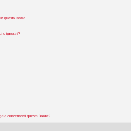
in questa Board!
i o ignorati?
legale concernenti questa Board?