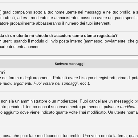
(i gradi compaiono sotto al tuo nome utente nei messaggi e nel tuo profilo, a se
e certi utenti; ad es., moderatori e amministratori possono avere un grado speci
tratore probabilmente abbasseranno il numero dei tuoi interventi.
sta di un utente mi chiede di accedere come utente registrato?
ltri utenti usando il modulo di invio posta interno (ammesso, ovviamente, che g
arte di utenti anonimi.
Scrivere messaggi
um?
dei forum o degli argomenti. Potresti avere bisogno di registrarti prima di pot
re nuovi argomenti
,
Puoi votare nei sondaggi
, ecc.).
tu non sia un amministratore o un moderatore. Puoi cancellare un messaggio 
itato periodo di tempo dopo il suo inserimento) premendo il pulsante
modifica
n
sto aggiunto dove viene indicato quante volte l’hai modificato. Un utente no
cosa che puoi fare modificando il tuo profilo. Una volta creata la firma, qu