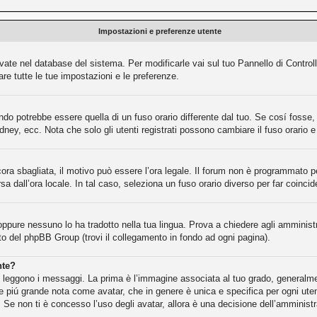
Impostazioni e preferenze utente
rvate nel database del sistema. Per modificarle vai sul tuo Pannello di Contr
e tutte le tue impostazioni e le preferenze.
o potrebbe essere quella di un fuso orario differente dal tuo. Se cosí fosse, d
dney, ecc. Nota che solo gli utenti registrati possono cambiare il fuso orario 
cora sbagliata, il motivo può essere l’ora legale. Il forum non è programmato per
rsa dall’ora locale. In tal caso, seleziona un fuso orario diverso per far coincid
oppure nessuno lo ha tradotto nella tua lingua. Prova a chiedere agli amministra
ito del phpBB Group (trovi il collegamento in fondo ad ogni pagina).
nte?
eggono i messaggi. La prima è l’immagine associata al tuo grado, generalment
gine piú grande nota come avatar, che in genere è unica e specifica per ogni ute
 Se non ti è concesso l’uso degli avatar, allora è una decisione dell’amministr