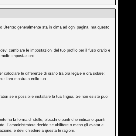
ollo Utente; generalmente sta in cima ad ogni pagina, ma questo
evi cambiare le impostazioni del tuo profilo per il fuso orario e
e molte impostazioni.
 calcolare le differenze di orario tra ora legale e ora solare;
ere l’ora mostrata colla tua.
tori se è possibile installare la tua lingua. Se non esiste puoi
e ha la forma di stelle, blocchi o punti che indicano quanti
nte. L’amministratore decide se abilitare o meno gli avatar e
azione, e devi chiedere a questa le ragioni.