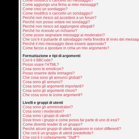
Come modifico o cancello un messaggio?
Come aggiungo una firma ai miei messaggi?
Come creo un sondaggio?
Come modifico o cancello un sondaggio?
Perché non riesco ad accedere a un forum?
Perché non posso votare nei sondaggi?
Perché non riesco ad aggiungere allegati?
Perché ho ricevuto un richiamo?
Come posso segnalare messaggi ai moderatori?
Che cos’è il pulsante di salvataggio nella finestra di invio dei messa
Perché il mio messaggio deve essere approvato?
Come faccio a spostare in cima un mio argomento?
Formattazione e tipi di argomenti
Cos’è il BBCode?
Posso usare l’HTML?
Cosa sono le emoticon?
Posso inserire delle immagini?
Che cosa sono gli annunci globali?
Cosa sono gli annunci?
Cosa sono gli argomenti importanti?
Cosa sono gli argomenti chiusi?
Che cosa sono le icone argomenti?
Livelli e gruppi di utenti
Cosa sono gli amministratori?
Cosa sono i moderatori?
Cosa sono i gruppi di utenti?
Dove trovo i gruppi e come posso far parte di uno di essi?
Come divento leader di un gruppo?
Perché alcuni gruppi di utenti appaiono in colori differenti?
Che cos’è un gruppo di utenti predefinito?
Che cos’è il collegamento “Staff”?