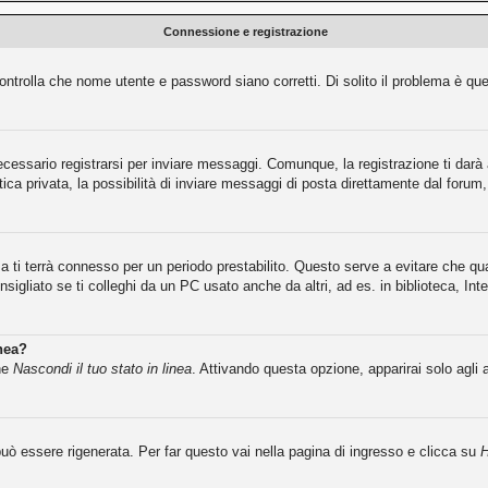
Connessione e registrazione
ntrolla che nome utente e password siano corretti. Di solito il problema è que
cessario registrarsi per inviare messaggi. Comunque, la registrazione ti darà a
ca privata, la possibilità di inviare messaggi di posta direttamente dal forum, 
ma ti terrà connesso per un periodo prestabilito. Questo serve a evitare che 
igliato se ti colleghi da un PC usato anche da altri, ad es. in biblioteca, Inte
inea?
one
Nascondi il tuo stato in linea
. Attivando questa opzione, apparirai solo agli 
ò essere rigenerata. Per far questo vai nella pagina di ingresso e clicca su
H