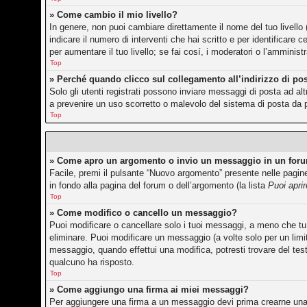
» Come cambio il mio livello?
In genere, non puoi cambiare direttamente il nome del tuo livello 
indicare il numero di interventi che hai scritto e per identificar
per aumentare il tuo livello; se fai cosí, i moderatori o l’amminis
Top
» Perché quando clicco sul collegamento all’indirizzo di po
Solo gli utenti registrati possono inviare messaggi di posta ad a
a prevenire un uso scorretto o malevolo del sistema di posta da p
Top
» Come apro un argomento o invio un messaggio in un for
Facile, premi il pulsante “Nuovo argomento” presente nelle pagine 
in fondo alla pagina del forum o dell’argomento (la lista
Puoi apri
Top
» Come modifico o cancello un messaggio?
Puoi modificare o cancellare solo i tuoi messaggi, a meno che 
eliminare. Puoi modificare un messaggio (a volte solo per un lim
messaggio, quando effettui una modifica, potresti trovare del te
qualcuno ha risposto.
Top
» Come aggiungo una firma ai miei messaggi?
Per aggiungere una firma a un messaggio devi prima crearne una, 