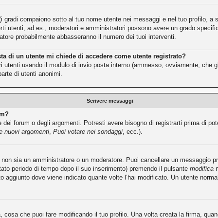
(i gradi compaiono sotto al tuo nome utente nei messaggi e nel tuo profilo, a se
e certi utenti; ad es., moderatori e amministratori possono avere un grado speci
tratore probabilmente abbasseranno il numero dei tuoi interventi.
sta di un utente mi chiede di accedere come utente registrato?
ltri utenti usando il modulo di invio posta interno (ammesso, ovviamente, che g
arte di utenti anonimi.
Scrivere messaggi
um?
dei forum o degli argomenti. Potresti avere bisogno di registrarti prima di pot
re nuovi argomenti
,
Puoi votare nei sondaggi
, ecc.).
tu non sia un amministratore o un moderatore. Puoi cancellare un messaggio 
itato periodo di tempo dopo il suo inserimento) premendo il pulsante
modifica
n
sto aggiunto dove viene indicato quante volte l’hai modificato. Un utente no
cosa che puoi fare modificando il tuo profilo. Una volta creata la firma, qu