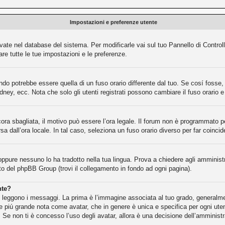
Impostazioni e preferenze utente
rvate nel database del sistema. Per modificarle vai sul tuo Pannello di Contr
e tutte le tue impostazioni e le preferenze.
o potrebbe essere quella di un fuso orario differente dal tuo. Se cosí fosse, d
dney, ecc. Nota che solo gli utenti registrati possono cambiare il fuso orario 
cora sbagliata, il motivo può essere l’ora legale. Il forum non è programmato per
rsa dall’ora locale. In tal caso, seleziona un fuso orario diverso per far coincid
oppure nessuno lo ha tradotto nella tua lingua. Prova a chiedere agli amministra
ito del phpBB Group (trovi il collegamento in fondo ad ogni pagina).
nte?
eggono i messaggi. La prima è l’immagine associata al tuo grado, generalment
gine piú grande nota come avatar, che in genere è unica e specifica per ogni ute
 Se non ti è concesso l’uso degli avatar, allora è una decisione dell’amministr