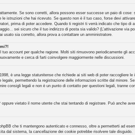
attamente. Se sono corretti, allora possono esser successe un paio di cose: se
e le istruzioni che hai ricevuto. Se questo non è il tuo caso, forse devi attiva
atori, prima di poter accedere. Quando ti registri ti verrà indicato che tipo di 
gio... sei sicuro che il tuo indirizzo di posta sia valido? (L’attivazione via po
ai usato sia corretto, allora prova a contattare un amministratore.
rmi?!
il tuo account per qualche ragione. Molti siti rimuovono periodicamente gli ac
 nuovamente e cerca di farti coinvolgere maggiormente nelle discussioni.
998, è una legge statunitense che richiede ai siti web di poter raccogliere le i
e legale, permettendo la registrazione delle informazioni scritte dal minore. Se
re consigli legali e non è un punto di contatto per questioni legali, tranne co
P oppure vietato il nome utente che stai tentando di registrare. Può anche aver d
a phpBB che ti mantengono autenticato e connesso, oltre a permetterti ad esempi
ita dal sistema, la cancellazione dei cookie potrebbe risolvere tale disguido.