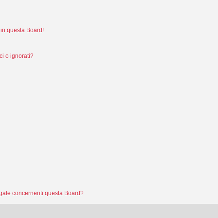
in questa Board!
i o ignorati?
legale concernenti questa Board?