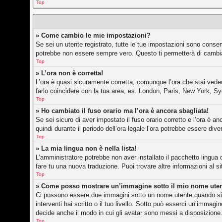
Top
» Come cambio le mie impostazioni?
Se sei un utente registrato, tutte le tue impostazioni sono conse
potrebbe non essere sempre vero. Questo ti permetterà di cambiar
Top
» L’ora non è corretta!
L’ora è quasi sicuramente corretta, comunque l’ora che stai vedend
farlo coincidere con la tua area, es. London, Paris, New York, Sy
Top
» Ho cambiato il fuso orario ma l’ora è ancora sbagliata!
Se sei sicuro di aver impostato il fuso orario corretto e l’ora è an
quindi durante il periodo dell’ora legale l’ora potrebbe essere dive
Top
» La mia lingua non è nella lista!
L’amministratore potrebbe non aver installato il pacchetto lingua 
fare tu una nuova traduzione. Puoi trovare altre informazioni al s
Top
» Come posso mostrare un’immagine sotto il mio nome ute
Ci possono essere due immagini sotto un nome utente quando si l
interventi hai scritto o il tuo livello. Sotto può esserci un’imma
decide anche il modo in cui gli avatar sono messi a disposizione.
Top