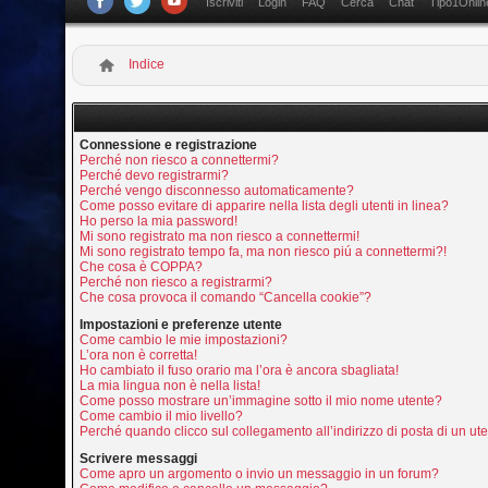
Iscriviti
Login
FAQ
Cerca
Chat
Tipo1Onlin
Indice
Connessione e registrazione
Perché non riesco a connettermi?
Perché devo registrarmi?
Perché vengo disconnesso automaticamente?
Come posso evitare di apparire nella lista degli utenti in linea?
Ho perso la mia password!
Mi sono registrato ma non riesco a connettermi!
Mi sono registrato tempo fa, ma non riesco piú a connettermi?!
Che cosa è COPPA?
Perché non riesco a registrarmi?
Che cosa provoca il comando “Cancella cookie”?
Impostazioni e preferenze utente
Come cambio le mie impostazioni?
L’ora non è corretta!
Ho cambiato il fuso orario ma l’ora è ancora sbagliata!
La mia lingua non è nella lista!
Come posso mostrare un’immagine sotto il mio nome utente?
Come cambio il mio livello?
Perché quando clicco sul collegamento all’indirizzo di posta di un u
Scrivere messaggi
Come apro un argomento o invio un messaggio in un forum?