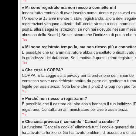
Top
» Mi sono registrato ma non riesco a connettermi!
Innanzitutto controlla di aver inserito nome utente e password es
Ho meno di 13 anni
mentre ti stavi registrando, allora devi seguir
registrazioni vengano attivate dall’utente stesso o dagli amministr
posta, allora segui le istruzioni; se non hai ricevuto nessun messag
abusano della Board.) Se sei sicuro che l’indirizzo di posta che h
Top
» Mi sono registrato tempo fa, ma non riesco piú a connette
È possibile che un amministratore abbia cancellato o disattivato 
la grandezza del database. Se il motivo è quest’ultimo registrati
Top
» Che cosa è COPPA?
COPPA, o la Legge sulla privacy per la protezione dei minori del 1
consenso serve una richiesta scritta da parte del genitore o tutor
legale per assistenza. Nota bene che il phpBB Group non può forni
Top
» Perché non riesco a registrarmi?
È possibile che il gestore del sito abbia bannato il tuo indirizzo I
registrarsi. Contatta un amministratore per avere assistenza.
Top
» Che cosa provoca il comando “Cancella cookie”?
La funzione “Cancella cookie” eliminerà tutti i cookie generati d
ha attivato la funzione. Se hai avuto problemi di accesso o di usc