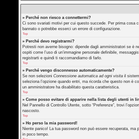
» Perché non riesco a connettermi?
Ci sono svariati motivi per cui questo succede. Per prima cosa co
bannato o potrebbe esserci un errore di configurazione.
Top
» Perché devo registrarmi?
Potresti non averne bisogno: dipende dagli amministratori se è ne
ospiti come l’uso di un’immagine personale definibile, messaggisti
registrarti e quindi ti raccomandiamo di farlo.
Top
» Perché vengo disconnesso automaticamente?
Se non selezioni
Connessione automatica ad ogni visita
il siste
seleziona l’opzione quando entri, ma ricorda che questo non è cons
un amministratore ha disabilitato questa caratteristica.
Top
» Come posso evitare di apparire nella lista degli utenti in l
Nel Pannello di Controllo Utente, sotto “Preferenze”, trovi l’opzi
nascosto.
Top
» Ho perso la mia password!
Niente panico! La tua password non può essere recuperata, ma pu
in poco tempo.