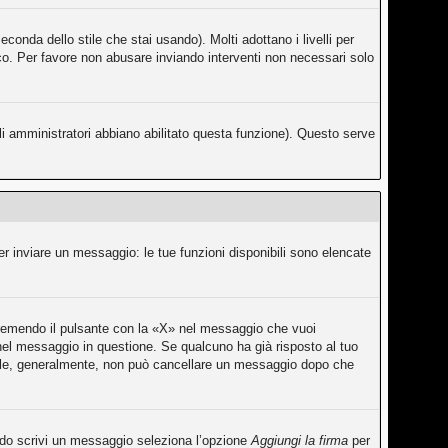
conda dello stile che stai usando). Molti adottano i livelli per
fico. Per favore non abusare inviando interventi non necessari solo
li amministratori abbiano abilitato questa funzione). Questo serve
er inviare un messaggio: le tue funzioni disponibili sono elencate
premendo il pulsante con la «X» nel messaggio che vuoi
el messaggio in questione. Se qualcuno ha già risposto al tuo
rmale, generalmente, non può cancellare un messaggio dopo che
ando scrivi un messaggio seleziona l’opzione
Aggiungi la firma
per