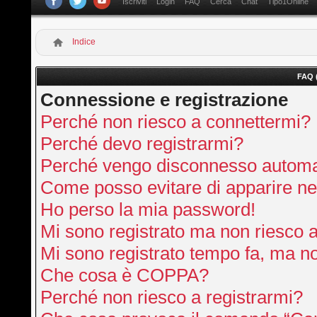
Iscriviti
Login
FAQ
Cerca
Chat
Tipo1Online
Indice
FAQ 
Connessione e registrazione
Perché non riesco a connettermi?
Perché devo registrarmi?
Perché vengo disconnesso autom
Come posso evitare di apparire nella
Ho perso la mia password!
Mi sono registrato ma non riesco 
Mi sono registrato tempo fa, ma no
Che cosa è COPPA?
Perché non riesco a registrarmi?