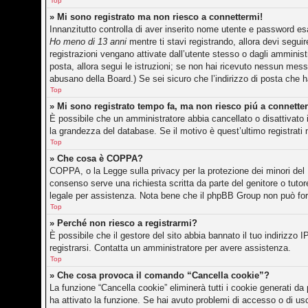
Top
» Mi sono registrato ma non riesco a connettermi!
Innanzitutto controlla di aver inserito nome utente e password es
Ho meno di 13 anni
mentre ti stavi registrando, allora devi seguir
registrazioni vengano attivate dall’utente stesso o dagli amministr
posta, allora segui le istruzioni; se non hai ricevuto nessun messag
abusano della Board.) Se sei sicuro che l’indirizzo di posta che h
Top
» Mi sono registrato tempo fa, ma non riesco piú a connette
È possibile che un amministratore abbia cancellato o disattivato 
la grandezza del database. Se il motivo è quest’ultimo registrati
Top
» Che cosa è COPPA?
COPPA, o la Legge sulla privacy per la protezione dei minori del 1
consenso serve una richiesta scritta da parte del genitore o tutor
legale per assistenza. Nota bene che il phpBB Group non può forni
Top
» Perché non riesco a registrarmi?
È possibile che il gestore del sito abbia bannato il tuo indirizzo I
registrarsi. Contatta un amministratore per avere assistenza.
Top
» Che cosa provoca il comando “Cancella cookie”?
La funzione “Cancella cookie” eliminerà tutti i cookie generati d
ha attivato la funzione. Se hai avuto problemi di accesso o di usc