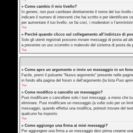
» Come cambio il mio livello?
In genere, non puoi cambiare direttamente il nome del tuo livello 
indicare il numero di interventi che hai scritto e per identificar
per aumentare il tuo livello; se fai cosí, i moderatori o l’amminis
Top
» Perché quando clicco sul collegamento all’indirizzo di po
Solo gli utenti registrati possono inviare messaggi di posta ad a
a prevenire un uso scorretto o malevolo del sistema di posta da p
Top
» Come apro un argomento o invio un messaggio in un for
Facile, premi il pulsante “Nuovo argomento” presente nelle pagine 
in fondo alla pagina del forum o dell’argomento (la lista
Puoi apri
Top
» Come modifico o cancello un messaggio?
Puoi modificare o cancellare solo i tuoi messaggi, a meno che 
eliminare. Puoi modificare un messaggio (a volte solo per un lim
messaggio, quando effettui una modifica, potresti trovare del te
qualcuno ha risposto.
Top
» Come aggiungo una firma ai miei messaggi?
Per aggiungere una firma a un messaggio devi prima crearne una, 