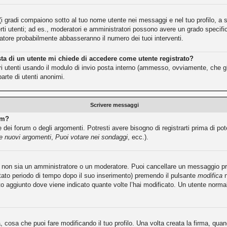
(i gradi compaiono sotto al tuo nome utente nei messaggi e nel tuo profilo, a se
e certi utenti; ad es., moderatori e amministratori possono avere un grado speci
tratore probabilmente abbasseranno il numero dei tuoi interventi.
sta di un utente mi chiede di accedere come utente registrato?
ltri utenti usando il modulo di invio posta interno (ammesso, ovviamente, che g
arte di utenti anonimi.
Scrivere messaggi
um?
dei forum o degli argomenti. Potresti avere bisogno di registrarti prima di pot
re nuovi argomenti
,
Puoi votare nei sondaggi
, ecc.).
tu non sia un amministratore o un moderatore. Puoi cancellare un messaggio 
itato periodo di tempo dopo il suo inserimento) premendo il pulsante
modifica
n
sto aggiunto dove viene indicato quante volte l’hai modificato. Un utente no
cosa che puoi fare modificando il tuo profilo. Una volta creata la firma, qu