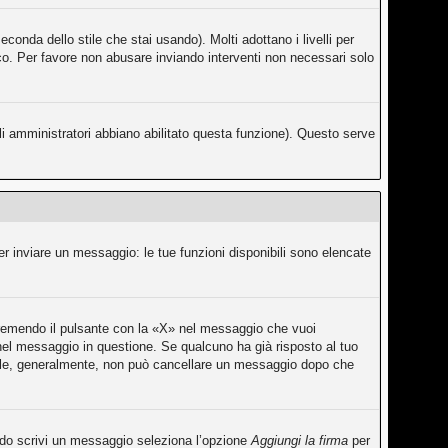
conda dello stile che stai usando). Molti adottano i livelli per
fico. Per favore non abusare inviando interventi non necessari solo
li amministratori abbiano abilitato questa funzione). Questo serve
er inviare un messaggio: le tue funzioni disponibili sono elencate
premendo il pulsante con la «X» nel messaggio che vuoi
el messaggio in questione. Se qualcuno ha già risposto al tuo
rmale, generalmente, non può cancellare un messaggio dopo che
ando scrivi un messaggio seleziona l’opzione
Aggiungi la firma
per