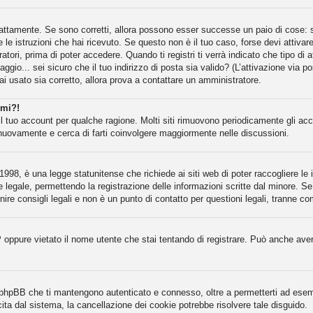
attamente. Se sono corretti, allora possono esser successe un paio di cose: se
e le istruzioni che hai ricevuto. Se questo non è il tuo caso, forse devi attiva
atori, prima di poter accedere. Quando ti registri ti verrà indicato che tipo di 
gio... sei sicuro che il tuo indirizzo di posta sia valido? (L’attivazione via po
ai usato sia corretto, allora prova a contattare un amministratore.
rmi?!
il tuo account per qualche ragione. Molti siti rimuovono periodicamente gli ac
 nuovamente e cerca di farti coinvolgere maggiormente nelle discussioni.
998, è una legge statunitense che richiede ai siti web di poter raccogliere le i
e legale, permettendo la registrazione delle informazioni scritte dal minore. Se
re consigli legali e non è un punto di contatto per questioni legali, tranne co
P oppure vietato il nome utente che stai tentando di registrare. Può anche aver d
a phpBB che ti mantengono autenticato e connesso, oltre a permetterti ad esempi
ita dal sistema, la cancellazione dei cookie potrebbe risolvere tale disguido.