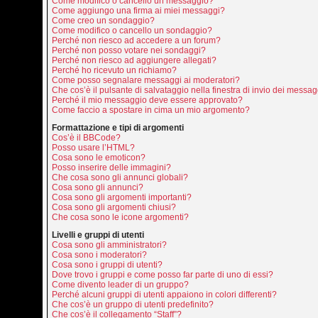
Come modifico o cancello un messaggio?
Come aggiungo una firma ai miei messaggi?
Come creo un sondaggio?
Come modifico o cancello un sondaggio?
Perché non riesco ad accedere a un forum?
Perché non posso votare nei sondaggi?
Perché non riesco ad aggiungere allegati?
Perché ho ricevuto un richiamo?
Come posso segnalare messaggi ai moderatori?
Che cos’è il pulsante di salvataggio nella finestra di invio dei messa
Perché il mio messaggio deve essere approvato?
Come faccio a spostare in cima un mio argomento?
Formattazione e tipi di argomenti
Cos’è il BBCode?
Posso usare l’HTML?
Cosa sono le emoticon?
Posso inserire delle immagini?
Che cosa sono gli annunci globali?
Cosa sono gli annunci?
Cosa sono gli argomenti importanti?
Cosa sono gli argomenti chiusi?
Che cosa sono le icone argomenti?
Livelli e gruppi di utenti
Cosa sono gli amministratori?
Cosa sono i moderatori?
Cosa sono i gruppi di utenti?
Dove trovo i gruppi e come posso far parte di uno di essi?
Come divento leader di un gruppo?
Perché alcuni gruppi di utenti appaiono in colori differenti?
Che cos’è un gruppo di utenti predefinito?
Che cos’è il collegamento “Staff”?