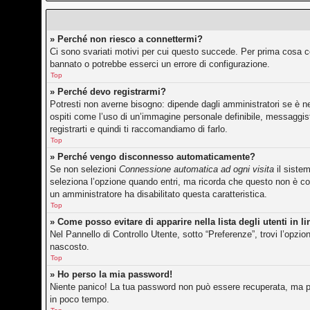
» Perché non riesco a connettermi?
Ci sono svariati motivi per cui questo succede. Per prima cosa co
bannato o potrebbe esserci un errore di configurazione.
Top
» Perché devo registrarmi?
Potresti non averne bisogno: dipende dagli amministratori se è ne
ospiti come l’uso di un’immagine personale definibile, messaggisti
registrarti e quindi ti raccomandiamo di farlo.
Top
» Perché vengo disconnesso automaticamente?
Se non selezioni
Connessione automatica ad ogni visita
il siste
seleziona l’opzione quando entri, ma ricorda che questo non è cons
un amministratore ha disabilitato questa caratteristica.
Top
» Come posso evitare di apparire nella lista degli utenti in l
Nel Pannello di Controllo Utente, sotto “Preferenze”, trovi l’opzi
nascosto.
Top
» Ho perso la mia password!
Niente panico! La tua password non può essere recuperata, ma pu
in poco tempo.