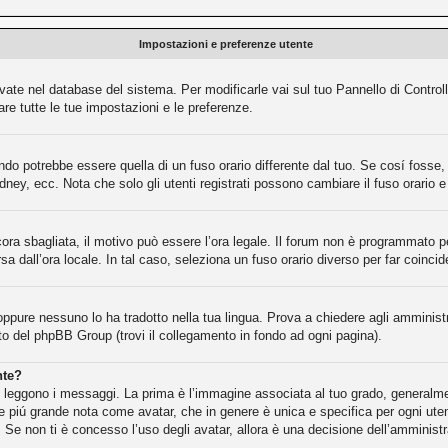
Impostazioni e preferenze utente
rvate nel database del sistema. Per modificarle vai sul tuo Pannello di Contr
e tutte le tue impostazioni e le preferenze.
o potrebbe essere quella di un fuso orario differente dal tuo. Se cosí fosse, d
dney, ecc. Nota che solo gli utenti registrati possono cambiare il fuso orario 
cora sbagliata, il motivo può essere l’ora legale. Il forum non è programmato per
rsa dall’ora locale. In tal caso, seleziona un fuso orario diverso per far coincid
oppure nessuno lo ha tradotto nella tua lingua. Prova a chiedere agli amministra
ito del phpBB Group (trovi il collegamento in fondo ad ogni pagina).
nte?
eggono i messaggi. La prima è l’immagine associata al tuo grado, generalment
gine piú grande nota come avatar, che in genere è unica e specifica per ogni ute
 Se non ti è concesso l’uso degli avatar, allora è una decisione dell’amministr