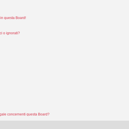
in questa Board!
i o ignorati?
legale concernenti questa Board?