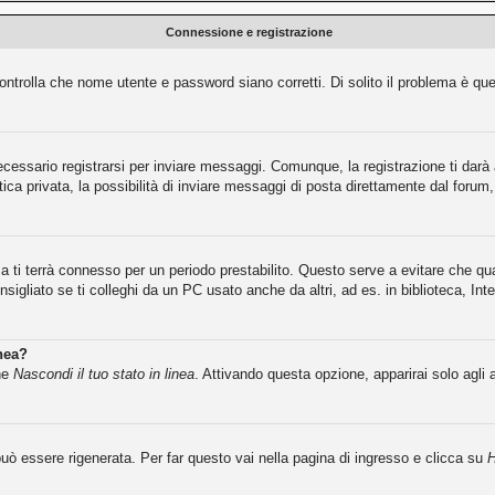
Connessione e registrazione
ntrolla che nome utente e password siano corretti. Di solito il problema è que
cessario registrarsi per inviare messaggi. Comunque, la registrazione ti darà a
ca privata, la possibilità di inviare messaggi di posta direttamente dal forum, 
ma ti terrà connesso per un periodo prestabilito. Questo serve a evitare che 
igliato se ti colleghi da un PC usato anche da altri, ad es. in biblioteca, Inte
inea?
one
Nascondi il tuo stato in linea
. Attivando questa opzione, apparirai solo agli 
ò essere rigenerata. Per far questo vai nella pagina di ingresso e clicca su
H