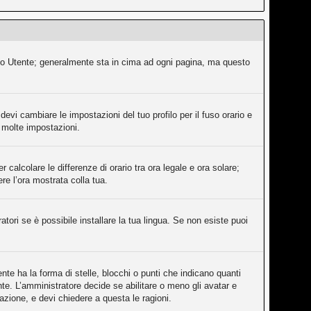
ollo Utente; generalmente sta in cima ad ogni pagina, ma questo
evi cambiare le impostazioni del tuo profilo per il fuso orario e
e molte impostazioni.
 calcolare le differenze di orario tra ora legale e ora solare;
ere l’ora mostrata colla tua.
tori se è possibile installare la tua lingua. Se non esiste puoi
e ha la forma di stelle, blocchi o punti che indicano quanti
nte. L’amministratore decide se abilitare o meno gli avatar e
azione, e devi chiedere a questa le ragioni.