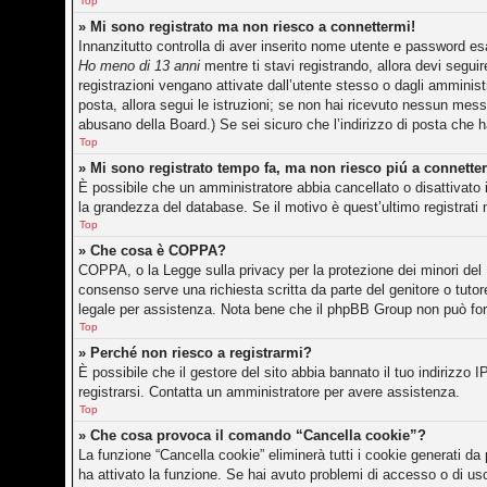
Top
» Mi sono registrato ma non riesco a connettermi!
Innanzitutto controlla di aver inserito nome utente e password es
Ho meno di 13 anni
mentre ti stavi registrando, allora devi seguir
registrazioni vengano attivate dall’utente stesso o dagli amministr
posta, allora segui le istruzioni; se non hai ricevuto nessun messag
abusano della Board.) Se sei sicuro che l’indirizzo di posta che h
Top
» Mi sono registrato tempo fa, ma non riesco piú a connette
È possibile che un amministratore abbia cancellato o disattivato 
la grandezza del database. Se il motivo è quest’ultimo registrati
Top
» Che cosa è COPPA?
COPPA, o la Legge sulla privacy per la protezione dei minori del 1
consenso serve una richiesta scritta da parte del genitore o tutor
legale per assistenza. Nota bene che il phpBB Group non può forni
Top
» Perché non riesco a registrarmi?
È possibile che il gestore del sito abbia bannato il tuo indirizzo I
registrarsi. Contatta un amministratore per avere assistenza.
Top
» Che cosa provoca il comando “Cancella cookie”?
La funzione “Cancella cookie” eliminerà tutti i cookie generati d
ha attivato la funzione. Se hai avuto problemi di accesso o di usc