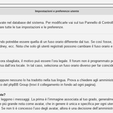
Impostazioni e preferenze utente
rvate nel database del sistema. Per modificarle vai sul tuo Pannello di Contr
e tutte le tue impostazioni e le preferenze.
o potrebbe essere quella di un fuso orario differente dal tuo. Se cosí fosse, d
dney, ecc. Nota che solo gli utenti registrati possono cambiare il fuso orario 
cora sbagliata, il motivo può essere l’ora legale. Il forum non è programmato per
rsa dall’ora locale. In tal caso, seleziona un fuso orario diverso per far coincid
oppure nessuno lo ha tradotto nella tua lingua. Prova a chiedere agli amministra
ito del phpBB Group (trovi il collegamento in fondo ad ogni pagina).
nte?
eggono i messaggi. La prima è l’immagine associata al tuo grado, generalment
gine piú grande nota come avatar, che in genere è unica e specifica per ogni ute
 Se non ti è concesso l’uso degli avatar, allora è una decisione dell’amministr