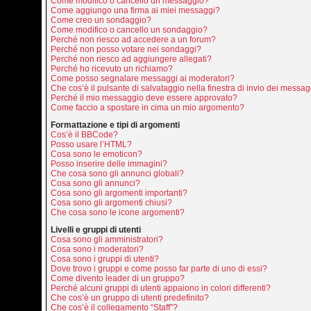
Come modifico o cancello un messaggio?
Come aggiungo una firma ai miei messaggi?
Come creo un sondaggio?
Come modifico o cancello un sondaggio?
Perché non riesco ad accedere a un forum?
Perché non posso votare nei sondaggi?
Perché non riesco ad aggiungere allegati?
Perché ho ricevuto un richiamo?
Come posso segnalare messaggi ai moderatori?
Che cos’è il pulsante di salvataggio nella finestra di invio dei messa
Perché il mio messaggio deve essere approvato?
Come faccio a spostare in cima un mio argomento?
Formattazione e tipi di argomenti
Cos’è il BBCode?
Posso usare l’HTML?
Cosa sono le emoticon?
Posso inserire delle immagini?
Che cosa sono gli annunci globali?
Cosa sono gli annunci?
Cosa sono gli argomenti importanti?
Cosa sono gli argomenti chiusi?
Che cosa sono le icone argomenti?
Livelli e gruppi di utenti
Cosa sono gli amministratori?
Cosa sono i moderatori?
Cosa sono i gruppi di utenti?
Dove trovo i gruppi e come posso far parte di uno di essi?
Come divento leader di un gruppo?
Perché alcuni gruppi di utenti appaiono in colori differenti?
Che cos’è un gruppo di utenti predefinito?
Che cos’è il collegamento “Staff”?