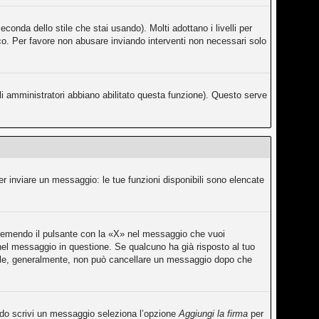
conda dello stile che stai usando). Molti adottano i livelli per
fico. Per favore non abusare inviando interventi non necessari solo
li amministratori abbiano abilitato questa funzione). Questo serve
er inviare un messaggio: le tue funzioni disponibili sono elencate
premendo il pulsante con la «X» nel messaggio che vuoi
el messaggio in questione. Se qualcuno ha già risposto al tuo
rmale, generalmente, non può cancellare un messaggio dopo che
ando scrivi un messaggio seleziona l’opzione
Aggiungi la firma
per