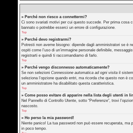
» Perché non riesco a connettermi?
Ci sono svariati motivi per cui questo succede. Per prima cosa co
bannato o potrebbe esserci un errore di configurazione.
Top
» Perché devo registrarmi?
Potresti non averne bisogno: dipende dagli amministratori se è ne
ospiti come l’uso di un’immagine personale definibile, messaggisti
registrarti e quindi ti raccomandiamo di farlo.
Top
» Perché vengo disconnesso automaticamente?
Se non selezioni
Connessione automatica ad ogni visita
il siste
seleziona l’opzione quando entri, ma ricorda che questo non è cons
un amministratore ha disabilitato questa caratteristica.
Top
» Come posso evitare di apparire nella lista degli utenti in l
Nel Pannello di Controllo Utente, sotto “Preferenze”, trovi l’opzi
nascosto.
Top
» Ho perso la mia password!
Niente panico! La tua password non può essere recuperata, ma pu
in poco tempo.