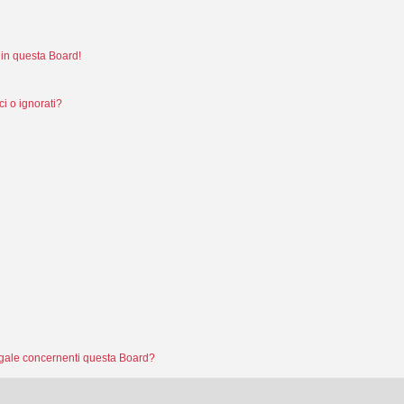
in questa Board!
i o ignorati?
legale concernenti questa Board?