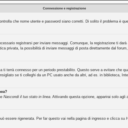
Connessione e registrazione
ntrolla che nome utente e password siano corretti. Di solito il problema è que
cessario registrarsi per inviare messaggi. Comunque, la registrazione ti darà a
ca privata, la possibilità di inviare messaggi di posta direttamente dal forum, 
ma ti terrà connesso per un periodo prestabilito. Questo serve a evitare che 
igliato se ti colleghi da un PC usato anche da altri, ad es. in biblioteca, Inte
inea?
one
Nascondi il tuo stato in linea
. Attivando questa opzione, apparirai solo agli 
ò essere rigenerata. Per far questo vai nella pagina di ingresso e clicca su
H