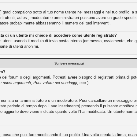
(i gradi compaiono sotto al tuo nome utente nei messaggi e nel tuo profilo, a se
e certi utenti; ad es., moderatori e amministratori possono avere un grado speci
tratore probabilmente abbasseranno il numero dei tuoi interventi.
sta di un utente mi chiede di accedere come utente registrato?
ltri utenti usando il modulo di invio posta interno (ammesso, ovviamente, che g
arte di utenti anonimi.
Scrivere messaggi
um?
dei forum o degli argomenti. Potresti avere bisogno di registrarti prima di pot
re nuovi argomenti
,
Puoi votare nei sondaggi
, ecc.).
tu non sia un amministratore o un moderatore. Puoi cancellare un messaggio 
itato periodo di tempo dopo il suo inserimento) premendo il pulsante
modifica
n
sto aggiunto dove viene indicato quante volte l’hai modificato. Un utente no
cosa che puoi fare modificando il tuo profilo. Una volta creata la firma, qu