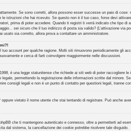
attamente. Se sono corretti, allora possono esser successe un paio di cose: se
e le istruzioni che hai ricevuto. Se questo non è il tuo caso, forse devi attiva
atori, prima di poter accedere. Quando ti registri ti verrà indicato che tipo di 
gio... sei sicuro che il tuo indirizzo di posta sia valido? (L’attivazione via po
ai usato sia corretto, allora prova a contattare un amministratore.
rmi?!
il tuo account per qualche ragione. Molti siti rimuovono periodicamente gli ac
 nuovamente e cerca di farti coinvolgere maggiormente nelle discussioni.
998, è una legge statunitense che richiede ai siti web di poter raccogliere le i
e legale, permettendo la registrazione delle informazioni scritte dal minore. Se
re consigli legali e non è un punto di contatto per questioni legali, tranne co
P oppure vietato il nome utente che stai tentando di registrare. Può anche aver d
a phpBB che ti mantengono autenticato e connesso, oltre a permetterti ad esempi
ita dal sistema, la cancellazione dei cookie potrebbe risolvere tale disguido.