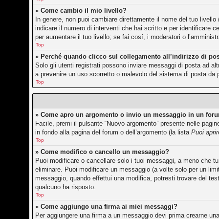
» Come cambio il mio livello?
In genere, non puoi cambiare direttamente il nome del tuo livello 
indicare il numero di interventi che hai scritto e per identificar
per aumentare il tuo livello; se fai cosí, i moderatori o l’amminis
Top
» Perché quando clicco sul collegamento all’indirizzo di po
Solo gli utenti registrati possono inviare messaggi di posta ad a
a prevenire un uso scorretto o malevolo del sistema di posta da p
Top
» Come apro un argomento o invio un messaggio in un for
Facile, premi il pulsante “Nuovo argomento” presente nelle pagine 
in fondo alla pagina del forum o dell’argomento (la lista
Puoi apri
Top
» Come modifico o cancello un messaggio?
Puoi modificare o cancellare solo i tuoi messaggi, a meno che 
eliminare. Puoi modificare un messaggio (a volte solo per un lim
messaggio, quando effettui una modifica, potresti trovare del te
qualcuno ha risposto.
Top
» Come aggiungo una firma ai miei messaggi?
Per aggiungere una firma a un messaggio devi prima crearne una, 