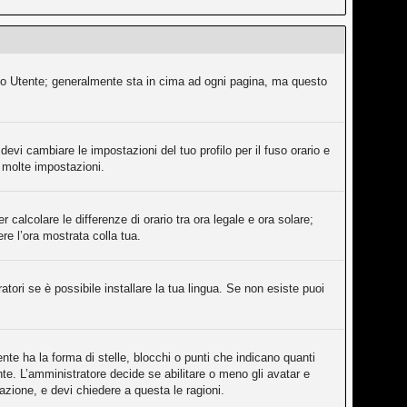
ollo Utente; generalmente sta in cima ad ogni pagina, ma questo
evi cambiare le impostazioni del tuo profilo per il fuso orario e
e molte impostazioni.
 calcolare le differenze di orario tra ora legale e ora solare;
ere l’ora mostrata colla tua.
tori se è possibile installare la tua lingua. Se non esiste puoi
e ha la forma di stelle, blocchi o punti che indicano quanti
nte. L’amministratore decide se abilitare o meno gli avatar e
azione, e devi chiedere a questa le ragioni.