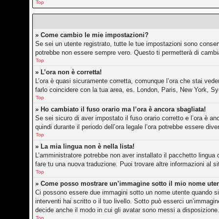
Top
» Come cambio le mie impostazioni?
Se sei un utente registrato, tutte le tue impostazioni sono conse
potrebbe non essere sempre vero. Questo ti permetterà di cambiar
Top
» L’ora non è corretta!
L’ora è quasi sicuramente corretta, comunque l’ora che stai vedend
farlo coincidere con la tua area, es. London, Paris, New York, Sy
Top
» Ho cambiato il fuso orario ma l’ora è ancora sbagliata!
Se sei sicuro di aver impostato il fuso orario corretto e l’ora è an
quindi durante il periodo dell’ora legale l’ora potrebbe essere dive
Top
» La mia lingua non è nella lista!
L’amministratore potrebbe non aver installato il pacchetto lingua 
fare tu una nuova traduzione. Puoi trovare altre informazioni al s
Top
» Come posso mostrare un’immagine sotto il mio nome ute
Ci possono essere due immagini sotto un nome utente quando si l
interventi hai scritto o il tuo livello. Sotto può esserci un’imma
decide anche il modo in cui gli avatar sono messi a disposizione.
Top