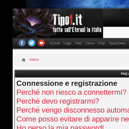
Iscriviti
Login
FAQ
Cerca
Chat
Tipo1Online
Indice
FAQ 
Connessione e registrazione
Perché non riesco a connettermi?
Perché devo registrarmi?
Perché vengo disconnesso autom
Come posso evitare di apparire nella
Ho perso la mia password!