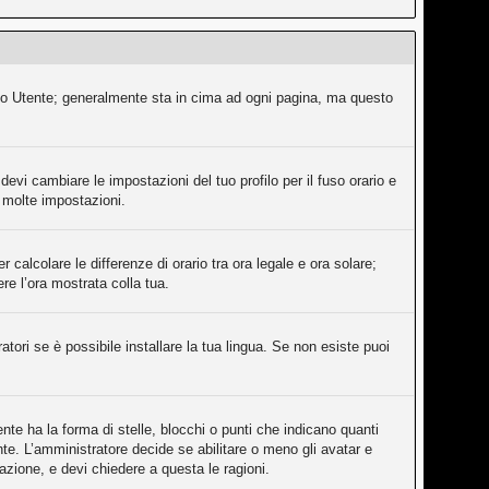
ollo Utente; generalmente sta in cima ad ogni pagina, ma questo
evi cambiare le impostazioni del tuo profilo per il fuso orario e
e molte impostazioni.
 calcolare le differenze di orario tra ora legale e ora solare;
ere l’ora mostrata colla tua.
tori se è possibile installare la tua lingua. Se non esiste puoi
e ha la forma di stelle, blocchi o punti che indicano quanti
nte. L’amministratore decide se abilitare o meno gli avatar e
azione, e devi chiedere a questa le ragioni.