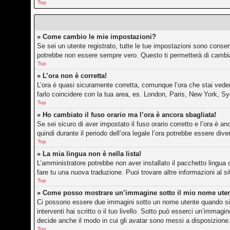
Top
» Come cambio le mie impostazioni?
Se sei un utente registrato, tutte le tue impostazioni sono conse
potrebbe non essere sempre vero. Questo ti permetterà di cambiar
Top
» L’ora non è corretta!
L’ora è quasi sicuramente corretta, comunque l’ora che stai vedend
farlo coincidere con la tua area, es. London, Paris, New York, Sy
Top
» Ho cambiato il fuso orario ma l’ora è ancora sbagliata!
Se sei sicuro di aver impostato il fuso orario corretto e l’ora è an
quindi durante il periodo dell’ora legale l’ora potrebbe essere dive
Top
» La mia lingua non è nella lista!
L’amministratore potrebbe non aver installato il pacchetto lingua 
fare tu una nuova traduzione. Puoi trovare altre informazioni al s
Top
» Come posso mostrare un’immagine sotto il mio nome ute
Ci possono essere due immagini sotto un nome utente quando si l
interventi hai scritto o il tuo livello. Sotto può esserci un’imma
decide anche il modo in cui gli avatar sono messi a disposizione.
Top