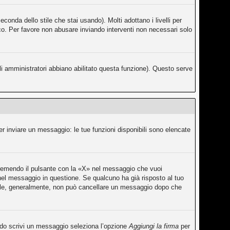
conda dello stile che stai usando). Molti adottano i livelli per
fico. Per favore non abusare inviando interventi non necessari solo
li amministratori abbiano abilitato questa funzione). Questo serve
er inviare un messaggio: le tue funzioni disponibili sono elencate
premendo il pulsante con la «X» nel messaggio che vuoi
el messaggio in questione. Se qualcuno ha già risposto al tuo
rmale, generalmente, non può cancellare un messaggio dopo che
ando scrivi un messaggio seleziona l’opzione
Aggiungi la firma
per