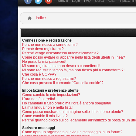
Iscriviti
Login
FAQ
Cerca
Chat
Tipo1Onlin
Indice
Connessione e registrazione
Perché non riesco a connettermi?
Perché devo registrarmi?
Perché vengo disconnesso automaticamente?
Come posso evitare di apparire nella lista degli utenti in linea?
Ho perso la mia password!
Mi sono registrato ma non riesco a connettermi!
Mi sono registrato tempo fa, ma non riesco piú a connettermi?!
Che cosa è COPPA?
Perché non riesco a registrarmi?
Che cosa provoca il comando “Cancella cookie”?
Impostazioni e preferenze utente
Come cambio le mie impostazioni?
L’ora non è corretta!
Ho cambiato il fuso orario ma l’ora è ancora sbagliata!
La mia lingua non è nella lista!
Come posso mostrare un’immagine sotto il mio nome utente?
Come cambio il mio livello?
Perché quando clicco sul collegamento all’indirizzo di posta di un u
Scrivere messaggi
Come apro un argomento o invio un messaggio in un forum?