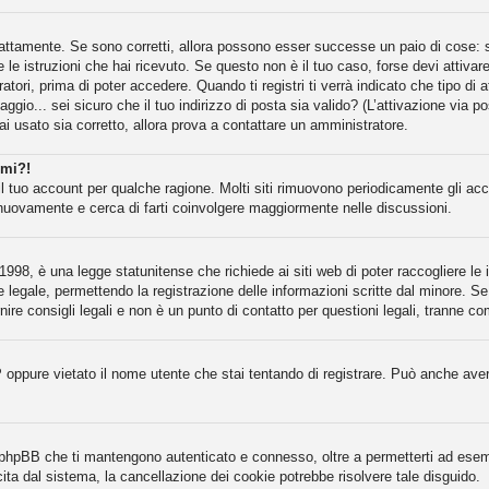
attamente. Se sono corretti, allora possono esser successe un paio di cose: se
e le istruzioni che hai ricevuto. Se questo non è il tuo caso, forse devi attiva
atori, prima di poter accedere. Quando ti registri ti verrà indicato che tipo di 
gio... sei sicuro che il tuo indirizzo di posta sia valido? (L’attivazione via po
ai usato sia corretto, allora prova a contattare un amministratore.
rmi?!
il tuo account per qualche ragione. Molti siti rimuovono periodicamente gli ac
 nuovamente e cerca di farti coinvolgere maggiormente nelle discussioni.
998, è una legge statunitense che richiede ai siti web di poter raccogliere le i
e legale, permettendo la registrazione delle informazioni scritte dal minore. Se
re consigli legali e non è un punto di contatto per questioni legali, tranne co
P oppure vietato il nome utente che stai tentando di registrare. Può anche aver d
a phpBB che ti mantengono autenticato e connesso, oltre a permetterti ad esempi
ita dal sistema, la cancellazione dei cookie potrebbe risolvere tale disguido.