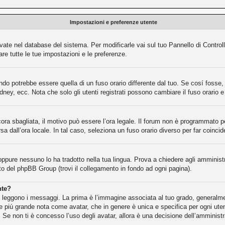
Impostazioni e preferenze utente
rvate nel database del sistema. Per modificarle vai sul tuo Pannello di Contr
e tutte le tue impostazioni e le preferenze.
o potrebbe essere quella di un fuso orario differente dal tuo. Se cosí fosse, d
dney, ecc. Nota che solo gli utenti registrati possono cambiare il fuso orario 
cora sbagliata, il motivo può essere l’ora legale. Il forum non è programmato per
rsa dall’ora locale. In tal caso, seleziona un fuso orario diverso per far coincid
oppure nessuno lo ha tradotto nella tua lingua. Prova a chiedere agli amministra
ito del phpBB Group (trovi il collegamento in fondo ad ogni pagina).
nte?
eggono i messaggi. La prima è l’immagine associata al tuo grado, generalment
gine piú grande nota come avatar, che in genere è unica e specifica per ogni ute
 Se non ti è concesso l’uso degli avatar, allora è una decisione dell’amministr