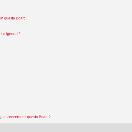
in questa Board!
i o ignorati?
legale concernenti questa Board?