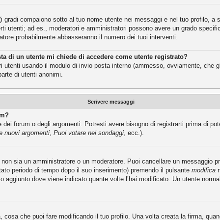
(i gradi compaiono sotto al tuo nome utente nei messaggi e nel tuo profilo, a se
e certi utenti; ad es., moderatori e amministratori possono avere un grado speci
tratore probabilmente abbasseranno il numero dei tuoi interventi.
sta di un utente mi chiede di accedere come utente registrato?
ltri utenti usando il modulo di invio posta interno (ammesso, ovviamente, che g
arte di utenti anonimi.
Scrivere messaggi
um?
dei forum o degli argomenti. Potresti avere bisogno di registrarti prima di pot
re nuovi argomenti
,
Puoi votare nei sondaggi
, ecc.).
tu non sia un amministratore o un moderatore. Puoi cancellare un messaggio 
itato periodo di tempo dopo il suo inserimento) premendo il pulsante
modifica
n
sto aggiunto dove viene indicato quante volte l’hai modificato. Un utente no
cosa che puoi fare modificando il tuo profilo. Una volta creata la firma, qu