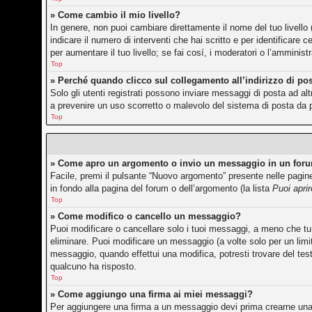
» Come cambio il mio livello?
In genere, non puoi cambiare direttamente il nome del tuo livello 
indicare il numero di interventi che hai scritto e per identificar
per aumentare il tuo livello; se fai cosí, i moderatori o l’amminis
Top
» Perché quando clicco sul collegamento all’indirizzo di po
Solo gli utenti registrati possono inviare messaggi di posta ad a
a prevenire un uso scorretto o malevolo del sistema di posta da p
Top
» Come apro un argomento o invio un messaggio in un for
Facile, premi il pulsante “Nuovo argomento” presente nelle pagine 
in fondo alla pagina del forum o dell’argomento (la lista
Puoi apri
Top
» Come modifico o cancello un messaggio?
Puoi modificare o cancellare solo i tuoi messaggi, a meno che 
eliminare. Puoi modificare un messaggio (a volte solo per un lim
messaggio, quando effettui una modifica, potresti trovare del te
qualcuno ha risposto.
Top
» Come aggiungo una firma ai miei messaggi?
Per aggiungere una firma a un messaggio devi prima crearne una, 