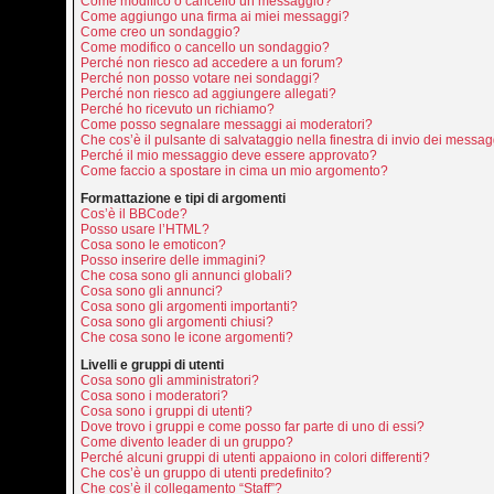
Come modifico o cancello un messaggio?
Come aggiungo una firma ai miei messaggi?
Come creo un sondaggio?
Come modifico o cancello un sondaggio?
Perché non riesco ad accedere a un forum?
Perché non posso votare nei sondaggi?
Perché non riesco ad aggiungere allegati?
Perché ho ricevuto un richiamo?
Come posso segnalare messaggi ai moderatori?
Che cos’è il pulsante di salvataggio nella finestra di invio dei messa
Perché il mio messaggio deve essere approvato?
Come faccio a spostare in cima un mio argomento?
Formattazione e tipi di argomenti
Cos’è il BBCode?
Posso usare l’HTML?
Cosa sono le emoticon?
Posso inserire delle immagini?
Che cosa sono gli annunci globali?
Cosa sono gli annunci?
Cosa sono gli argomenti importanti?
Cosa sono gli argomenti chiusi?
Che cosa sono le icone argomenti?
Livelli e gruppi di utenti
Cosa sono gli amministratori?
Cosa sono i moderatori?
Cosa sono i gruppi di utenti?
Dove trovo i gruppi e come posso far parte di uno di essi?
Come divento leader di un gruppo?
Perché alcuni gruppi di utenti appaiono in colori differenti?
Che cos’è un gruppo di utenti predefinito?
Che cos’è il collegamento “Staff”?