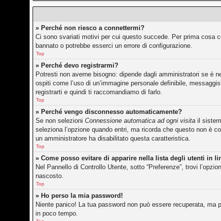
» Perché non riesco a connettermi?
Ci sono svariati motivi per cui questo succede. Per prima cosa co
bannato o potrebbe esserci un errore di configurazione.
Top
» Perché devo registrarmi?
Potresti non averne bisogno: dipende dagli amministratori se è ne
ospiti come l’uso di un’immagine personale definibile, messaggisti
registrarti e quindi ti raccomandiamo di farlo.
Top
» Perché vengo disconnesso automaticamente?
Se non selezioni
Connessione automatica ad ogni visita
il siste
seleziona l’opzione quando entri, ma ricorda che questo non è cons
un amministratore ha disabilitato questa caratteristica.
Top
» Come posso evitare di apparire nella lista degli utenti in l
Nel Pannello di Controllo Utente, sotto “Preferenze”, trovi l’opzi
nascosto.
Top
» Ho perso la mia password!
Niente panico! La tua password non può essere recuperata, ma pu
in poco tempo.