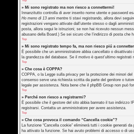
Top
» Mi sono registrato ma non riesco a connettermi!
Innanzitutto controlla di aver inserito nome utente e password es
Ho meno di 13 anni
mentre ti stavi registrando, allora devi seguir
registrazioni vengano attivate dall’utente stesso o dagli amministr
posta, allora segui le istruzioni; se non hai ricevuto nessun messag
abusano della Board.) Se sei sicuro che l’indirizzo di posta che h
Top
» Mi sono registrato tempo fa, ma non riesco piú a connette
È possibile che un amministratore abbia cancellato o disattivato 
la grandezza del database. Se il motivo è quest’ultimo registrati
Top
» Che cosa è COPPA?
COPPA, o la Legge sulla privacy per la protezione dei minori del 1
consenso serve una richiesta scritta da parte del genitore o tutor
legale per assistenza. Nota bene che il phpBB Group non può forni
Top
» Perché non riesco a registrarmi?
È possibile che il gestore del sito abbia bannato il tuo indirizzo I
registrarsi. Contatta un amministratore per avere assistenza.
Top
» Che cosa provoca il comando “Cancella cookie”?
La funzione “Cancella cookie” eliminerà tutti i cookie generati d
ha attivato la funzione. Se hai avuto problemi di accesso o di usc