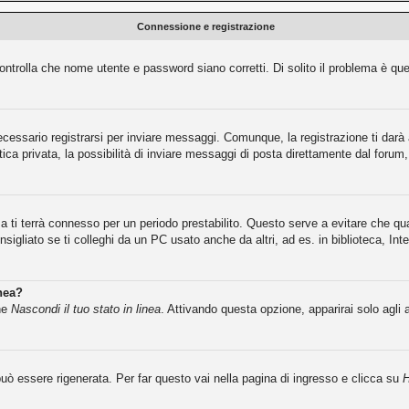
Connessione e registrazione
ntrolla che nome utente e password siano corretti. Di solito il problema è que
cessario registrarsi per inviare messaggi. Comunque, la registrazione ti darà a
ca privata, la possibilità di inviare messaggi di posta direttamente dal forum, 
ma ti terrà connesso per un periodo prestabilito. Questo serve a evitare che 
igliato se ti colleghi da un PC usato anche da altri, ad es. in biblioteca, Inte
inea?
one
Nascondi il tuo stato in linea
. Attivando questa opzione, apparirai solo agli 
ò essere rigenerata. Per far questo vai nella pagina di ingresso e clicca su
H