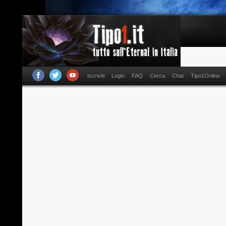
Iscriviti
Login
FAQ
Cerca
Chat
Tipo1Online