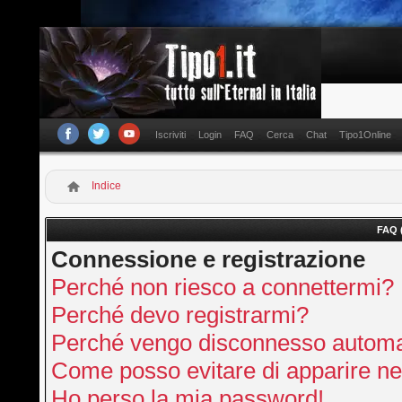
Iscriviti
Login
FAQ
Cerca
Chat
Tipo1Online
Indice
FAQ 
Connessione e registrazione
Perché non riesco a connettermi?
Perché devo registrarmi?
Perché vengo disconnesso autom
Come posso evitare di apparire nella
Ho perso la mia password!