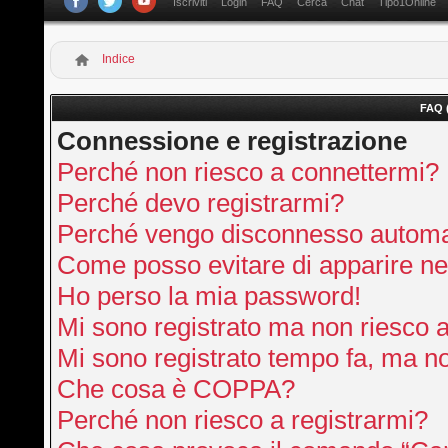
Iscriviti
Login
FAQ
Cerca
Chat
Tipo1Online
Indice
FAQ 
Connessione e registrazione
Perché non riesco a connettermi?
Perché devo registrarmi?
Perché vengo disconnesso autom
Come posso evitare di apparire nella
Ho perso la mia password!
Mi sono registrato ma non riesco 
Mi sono registrato tempo fa, ma no
Che cosa è COPPA?
Perché non riesco a registrarmi?