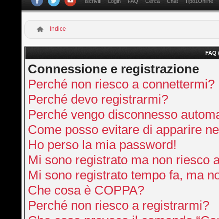
Iscriviti
Login
FAQ
Cerca
Chat
Tipo1Online
Indice
FAQ 
Connessione e registrazione
Perché non riesco a connettermi?
Perché devo registrarmi?
Perché vengo disconnesso autom
Come posso evitare di apparire nella
Ho perso la mia password!
Mi sono registrato ma non riesco 
Mi sono registrato tempo fa, ma no
Che cosa è COPPA?
Perché non riesco a registrarmi?