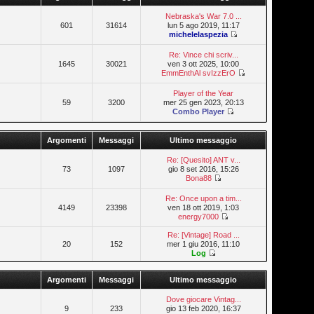
Nebraska's War 7.0 ...
601
31614
lun 5 ago 2019, 11:17
michelelaspezia
Re: Vince chi scriv...
1645
30021
ven 3 ott 2025, 10:00
EmmEnthAl svIzzErO
Player of the Year
59
3200
mer 25 gen 2023, 20:13
Combo Player
Argomenti
Messaggi
Ultimo messaggio
Re: [Quesito] ANT v...
73
1097
gio 8 set 2016, 15:26
Bona88
Re: Once upon a tim...
4149
23398
ven 18 ott 2019, 1:03
energy7000
Re: [Vintage] Road ...
20
152
mer 1 giu 2016, 11:10
Log
Argomenti
Messaggi
Ultimo messaggio
Dove giocare Vintag...
9
233
gio 13 feb 2020, 16:37