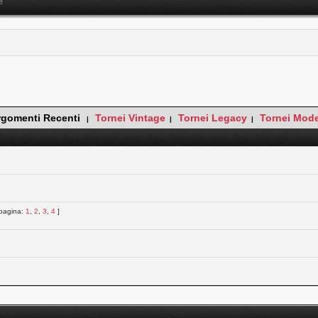
e
rgomenti Recenti
Tornei Vintage
Tornei Legacy
Tornei Mod
|
|
|
 pagina:
1
,
2
,
3
,
4
]