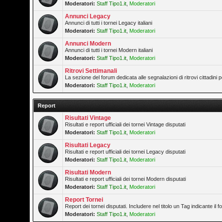
Moderatori:
Staff Tipo1.it
,
Moderatori
Annunci Legacy
Annunci di tutti i tornei Legacy italiani
Moderatori:
Staff Tipo1.it
,
Moderatori
Annunci Modern
Annunci di tutti i tornei Modern italiani
Moderatori:
Staff Tipo1.it
,
Moderatori
Ritrovi Settimanali
La sezione del forum dedicata alle segnalazioni di ritrovi cittadini
Moderatori:
Staff Tipo1.it
,
Moderatori
Report
Risultati Vintage
Risultati e report ufficiali dei tornei Vintage disputati
Moderatori:
Staff Tipo1.it
,
Moderatori
Risultati Legacy
Risultati e report ufficiali dei tornei Legacy disputati
Moderatori:
Staff Tipo1.it
,
Moderatori
Risultati Modern
Risultati e report ufficiali dei tornei Modern disputati
Moderatori:
Staff Tipo1.it
,
Moderatori
Report Tornei
Report dei tornei disputati. Includere nel titolo un Tag indicante il
Moderatori:
Staff Tipo1.it
,
Moderatori