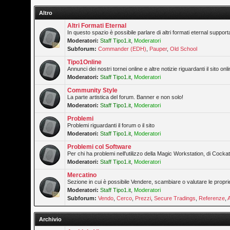
Altro
Altri Formati Eternal
In questo spazio è possibile parlare di altri formati eternal supporta
Moderatori:
Staff Tipo1.it
,
Moderatori
Subforum:
Commander (EDH)
,
Pauper
,
Old School
Tipo1Online
Annunci dei nostri tornei online e altre notizie riguardanti il sito onli
Moderatori:
Staff Tipo1.it
,
Moderatori
Community Style
La parte artistica del forum. Banner e non solo!
Moderatori:
Staff Tipo1.it
,
Moderatori
Problemi
Problemi riguardanti il forum o il sito
Moderatori:
Staff Tipo1.it
,
Moderatori
Problemi col Software
Per chi ha problemi nell'utilizzo della Magic Workstation, di Cockatr
Moderatori:
Staff Tipo1.it
,
Moderatori
Mercatino
Sezione in cui è possibile Vendere, scambiare o valutare le propri
Moderatori:
Staff Tipo1.it
,
Moderatori
Subforum:
Vendo
,
Cerco
,
Prezzi
,
Secure Tradings
,
Referenze
,
Archivio