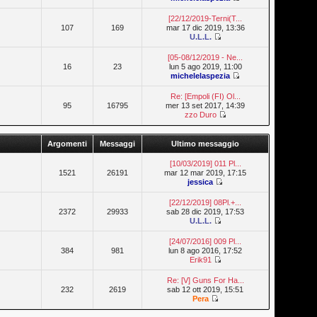
[22/12/2019-Terni(T...
107
169
mar 17 dic 2019, 13:36
U.L.L.
[05-08/12/2019 - Ne...
16
23
lun 5 ago 2019, 11:00
michelelaspezia
Re: [Empoli (FI) Ol...
95
16795
mer 13 set 2017, 14:39
zzo Duro
Argomenti
Messaggi
Ultimo messaggio
[10/03/2019] 011 Pl...
1521
26191
mar 12 mar 2019, 17:15
jessica
[22/12/2019] 08Pl.+...
2372
29933
sab 28 dic 2019, 17:53
U.L.L.
[24/07/2016] 009 Pl...
384
981
lun 8 ago 2016, 17:52
Erik91
Re: [V] Guns For Ha...
232
2619
sab 12 ott 2019, 15:51
Pera