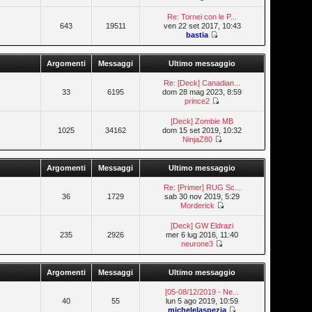
Re: Tornei con le P...
643
19511
ven 22 set 2017, 10:43
bastia
Argomenti
Messaggi
Ultimo messaggio
Re: [Deck] Canadian...
33
6195
dom 28 mag 2023, 8:59
prince2
[Deck] Zombie MB
1025
34162
dom 15 set 2019, 10:32
NinjaZ80
Argomenti
Messaggi
Ultimo messaggio
Re: [Primer] RUG Sc...
36
1729
sab 30 nov 2019, 5:29
Morderick
[Deck] GW Eldrazi
235
2926
mer 6 lug 2016, 11:40
neurone3
Argomenti
Messaggi
Ultimo messaggio
[05-08/12/2019 - Ne...
40
55
lun 5 ago 2019, 10:59
michelelaspezia