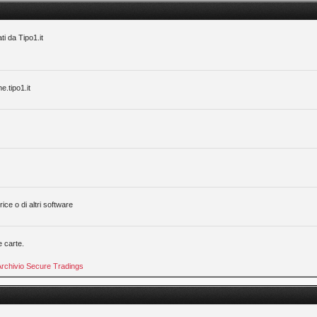
ti da Tipo1.it
ne.tipo1.it
ice o di altri software
e carte.
Archivio Secure Tradings