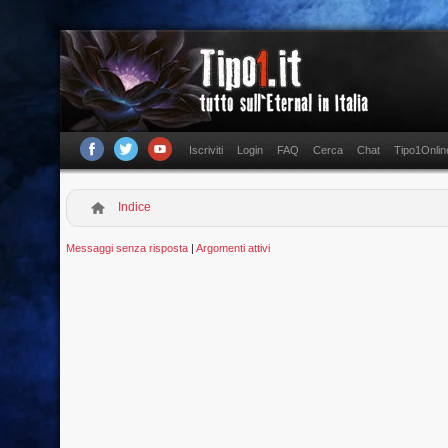
Iscriviti
Login
FAQ
Cerca
Chat
Tipo1Onlin
Indice
Messaggi senza risposta
|
Argomenti attivi