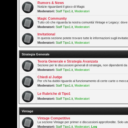
Rumors & News
Notizie riguardanti il gioco di Magic
Moderatori:
Staff Tipo1.it
,
Moderatori
Magic Community
Tutto ciò che riguarda la nostra comunità Vintage e Legacy: dove 
Moderatori:
Staff Tipo1.it
,
Moderatori
Invitational
In questa sezione potete trovare tutte le informazioni sugli invitat
Moderatori:
Staff Tipo1.it
,
Moderatori
Strategia Generale
Teoria Generale e Strategia Avanzata
Sezione per le discussioni generali di strategia, non dipendenti da 
Moderatori:
Staff Tipo1.it
,
Moderatori
Chiedi al Judge
Per chi ha dubbi riguardo al funzionamento di certe carte o mecca
Moderatori:
Staff Tipo1.it
,
Moderatori
Le Rubriche di Tipo1
Moderatori:
Staff Tipo1.it
,
Moderatori
Vintage
Vintage Competitive
La sezione Vintage per primer e discussioni approfondite. Solo ute
Moderatori:
Staff Tipo1.it
,
Moderatori
,
Log