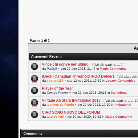
Pagina
1
di
5
A
Argomenti Recenti
Vince chi scrive per ultimo!
[ Vai alla pagina:
1
,
2
]
da
PaXxU
» ven 25 ago 2023, 21:47 in
Magic Community
[Deck] Canadian Threshold (RUG Delver)
[ Vai alla pagi
da
spartan117
» sab 12 nov 2011, 15:16 in
Legacy Competitive
Player of the Year
da
Combo Player
» mer 25 gen 2023, 20:13 in
Invitational
Vintage All Stars Invitational 2013
[ Vai alla pagina:
1
...
1
da
Ivanhoe de Faerie
» gio 20 giu 2013, 10:20 in
Invitational
CIAO SONO NUOVO DEL FORUM
da
Lucio's will
» gio 19 mar 2020, 19:52 in
Magic Community
Community