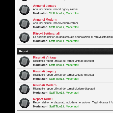
Annunci Legacy
Annunci di tutti i tornei Legacy italiani
Moderatori:
Staff Tipo1.it
,
Moderatori
Annunci Modern
Annunci di tutti i tornei Modern italiani
Moderatori:
Staff Tipo1.it
,
Moderatori
Ritrovi Settimanali
La sezione del forum dedicata alle segnalazioni di ritrovi cittadini
Moderatori:
Staff Tipo1.it
,
Moderatori
Report
Risultati Vintage
Risultati e report ufficiali dei tornei Vintage disputati
Moderatori:
Staff Tipo1.it
,
Moderatori
Risultati Legacy
Risultati e report ufficiali dei tornei Legacy disputati
Moderatori:
Staff Tipo1.it
,
Moderatori
Risultati Modern
Risultati e report ufficiali dei tornei Modern disputati
Moderatori:
Staff Tipo1.it
,
Moderatori
Report Tornei
Report dei tornei disputati. Includere nel titolo un Tag indicante il
Moderatori:
Staff Tipo1.it
,
Moderatori