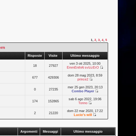
1
,
2
,
3
,
4
,
5
ern
Risposte
Visite
Ultimo messaggio
ven 3 ott 2025, 10:00
18
27927
EmmEnthAl svIzzErO
dom 28 mag 2023, 8:59
677
429306
prince2
mer 25 gen 2023, 20:13
0
27235
Combo Player
sab 6 ago 2022, 19:06
174
152865
Tonno
dom 22 mar 2020, 17:22
2
21220
Lucio's will
Argomenti
Messaggi
Ultimo messaggio