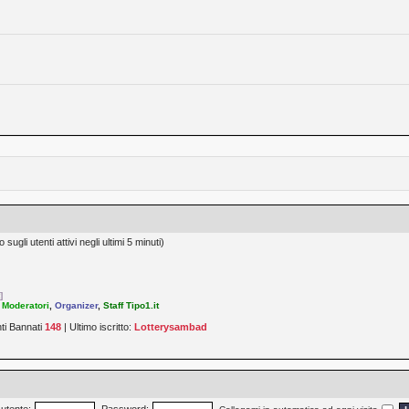
sugli utenti attivi negli ultimi 5 minuti)
]
,
Moderatori
,
Organizer
,
Staff Tipo1.it
nti Bannati
148
| Ultimo iscritto:
Lotterysambad
utente:
Password: