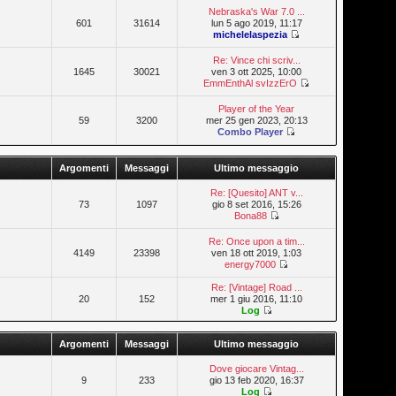
Nebraska's War 7.0 ...
601
31614
lun 5 ago 2019, 11:17
michelelaspezia
Re: Vince chi scriv...
1645
30021
ven 3 ott 2025, 10:00
EmmEnthAl svIzzErO
Player of the Year
59
3200
mer 25 gen 2023, 20:13
Combo Player
Argomenti
Messaggi
Ultimo messaggio
Re: [Quesito] ANT v...
73
1097
gio 8 set 2016, 15:26
Bona88
Re: Once upon a tim...
4149
23398
ven 18 ott 2019, 1:03
energy7000
Re: [Vintage] Road ...
20
152
mer 1 giu 2016, 11:10
Log
Argomenti
Messaggi
Ultimo messaggio
Dove giocare Vintag...
9
233
gio 13 feb 2020, 16:37
Log