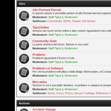
Altro
Altri Formati Eternal
In questo spazio è possibile parlare di altri formati eternal supporta
Moderatori:
Staff Tipo1.it
,
Moderatori
Subforum:
Commander (EDH)
,
Pauper
,
Old School
Tipo1Online
Annunci dei nostri tornei online e altre notizie riguardanti il sito onli
Moderatori:
Staff Tipo1.it
,
Moderatori
Community Style
La parte artistica del forum. Banner e non solo!
Moderatori:
Staff Tipo1.it
,
Moderatori
Problemi
Problemi riguardanti il forum o il sito
Moderatori:
Staff Tipo1.it
,
Moderatori
Problemi col Software
Per chi ha problemi nell'utilizzo della Magic Workstation, di Cockatr
Moderatori:
Staff Tipo1.it
,
Moderatori
Mercatino
Sezione in cui è possibile Vendere, scambiare o valutare le propri
Moderatori:
Staff Tipo1.it
,
Moderatori
Subforum:
Vendo
,
Cerco
,
Prezzi
,
Secure Tradings
,
Referenze
,
Archivio
Archivio Vintage