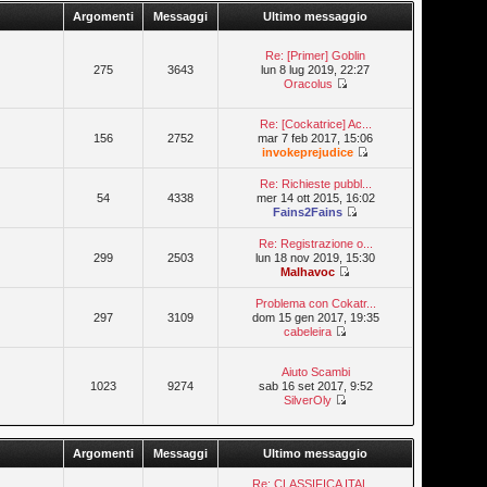
Argomenti
Messaggi
Ultimo messaggio
Re: [Primer] Goblin
275
3643
lun 8 lug 2019, 22:27
Oracolus
Re: [Cockatrice] Ac...
156
2752
mar 7 feb 2017, 15:06
invokeprejudice
Re: Richieste pubbl...
54
4338
mer 14 ott 2015, 16:02
Fains2Fains
Re: Registrazione o...
299
2503
lun 18 nov 2019, 15:30
Malhavoc
Problema con Cokatr...
297
3109
dom 15 gen 2017, 19:35
cabeleira
Aiuto Scambi
1023
9274
sab 16 set 2017, 9:52
SilverOly
Argomenti
Messaggi
Ultimo messaggio
Re: CLASSIFICA ITAL...