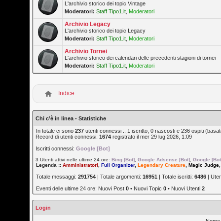
L'archivio storico dei topic Vintage
Moderatori:
Staff Tipo1.it
,
Moderatori
Archivio Legacy
L'archivio storico dei topic Legacy
Moderatori:
Staff Tipo1.it
,
Moderatori
Archivio Tornei
L'archivio storico dei calendari delle precedenti stagioni di tornei
Moderatori:
Staff Tipo1.it
,
Moderatori
Indice
Chi c’è in linea - Statistiche
In totale ci sono
237
utenti connessi :: 1 iscritto, 0 nascosti e 236 ospiti (basato 
Record di utenti connessi:
1674
registrato il mer 29 lug 2026, 1:09
Iscritti connessi:
Google [Bot]
3 Utenti attivi nelle ultime 24 ore:
Bing [Bot]
,
Google Adsense [Bot]
,
Google [Bot
Legenda ::
Amministratori
,
Full Organizer
,
Legendary Creature
,
Magic Judge
Totale messaggi:
291754
| Totale argomenti:
16951
| Totale iscritti:
6486
| Ute
Eventi delle ultime 24 ore: Nuovi Post
0
• Nuovi Topic
0
• Nuovi Utenti
2
Login
Nome 