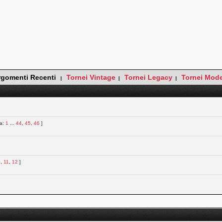
rgomenti Recenti
Tornei Vintage
Tornei Legacy
Tornei Mod
|
|
|
na:
1
...
44
,
45
,
46
]
0
,
11
,
12
]