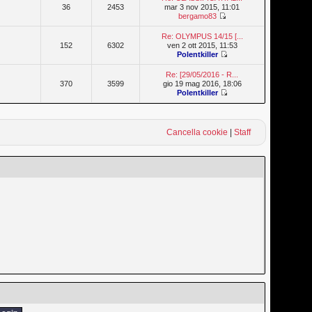
36
2453
mar 3 nov 2015, 11:01
bergamo83
Re: OLYMPUS 14/15 [...
152
6302
ven 2 ott 2015, 11:53
Polentkiller
Re: [29/05/2016 - R...
370
3599
gio 19 mag 2016, 18:06
Polentkiller
Cancella cookie
|
Staff