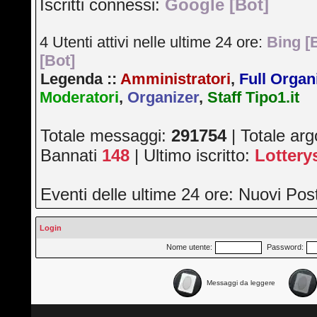
Iscritti connessi:
Google [Bot]
4 Utenti attivi nelle ultime 24 ore:
Bing [
[Bot]
Legenda ::
Amministratori
,
Full Organ
Moderatori
,
Organizer
,
Staff Tipo1.it
Totale messaggi:
291754
| Totale ar
Bannati
148
| Ultimo iscritto:
Lotter
Eventi delle ultime 24 ore: Nuovi Po
Login
Nome utente:
Password:
Messaggi da leggere