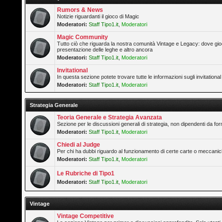
Rumors & News
Notizie riguardanti il gioco di Magic
Moderatori:
Staff Tipo1.it
,
Moderatori
Magic Community
Tutto ciò che riguarda la nostra comunità Vintage e Legacy: dove gioc
presentazione delle leghe e altro ancora
Moderatori:
Staff Tipo1.it
,
Moderatori
Invitational
In questa sezione potete trovare tutte le informazioni sugli invitation
Moderatori:
Staff Tipo1.it
,
Moderatori
Strategia Generale
Teoria Generale e Strategia Avanzata
Sezione per le discussioni generali di strategia, non dipendenti da form
Moderatori:
Staff Tipo1.it
,
Moderatori
Chiedi al Judge
Per chi ha dubbi riguardo al funzionamento di certe carte o meccanic
Moderatori:
Staff Tipo1.it
,
Moderatori
Le Rubriche di Tipo1
Moderatori:
Staff Tipo1.it
,
Moderatori
Vintage
Vintage Competitive