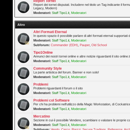
Report Tornei
Report dei tornei disputati. Includere nel titolo un Tag indicante il forma
Legacy, Modern)
Moderatori:
Staff Tipo1.it
,
Moderatori
Altro
Altri Formati Eternal
In questo spazio è possibile parlare di altri formati eternal supportati 
Moderatori:
Staff Tipo1.it
,
Moderatori
Subforum:
Commander (EDH)
,
Pauper
,
Old School
Tipo1Online
Annunci dei nostri tornei online e altre notizie riguardanti il sito online.t
Moderatori:
Staff Tipo1.it
,
Moderatori
Community Style
La parte artistica del forum. Banner e non solo!
Moderatori:
Staff Tipo1.it
,
Moderatori
Problemi
Problemi riguardanti il forum o il sito
Moderatori:
Staff Tipo1.it
,
Moderatori
Problemi col Software
Per chi ha problemi nell'utilizzo della Magic Workstation, di Cockatrice
Moderatori:
Staff Tipo1.it
,
Moderatori
Mercatino
Sezione in cui è possibile Vendere, scambiare o valutare le proprie ca
Moderatori:
Staff Tipo1.it
,
Moderatori
Subforum:
Vendo
,
Cerco
,
Prezzi
,
Secure Tradings
,
Referenze
,
Arch