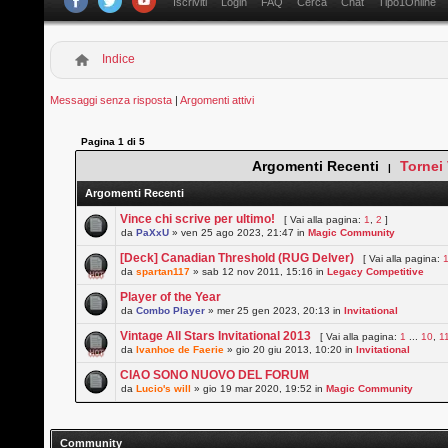
Iscriviti
Login
FAQ
Cerca
Chat
Tipo1Online
Indice
Messaggi senza risposta
|
Argomenti attivi
Pagina
1
di
5
Argomenti Recenti
Tornei
|
Argomenti Recenti
Vince chi scrive per ultimo!
[ Vai alla pagina:
1
,
2
]
da
PaXxU
» ven 25 ago 2023, 21:47 in
Magic Community
[Deck] Canadian Threshold (RUG Delver)
[ Vai alla pagina:
da
spartan117
» sab 12 nov 2011, 15:16 in
Legacy Competitive
Player of the Year
da
Combo Player
» mer 25 gen 2023, 20:13 in
Invitational
Vintage All Stars Invitational 2013
[ Vai alla pagina:
1
...
10
,
1
da
Ivanhoe de Faerie
» gio 20 giu 2013, 10:20 in
Invitational
CIAO SONO NUOVO DEL FORUM
da
Lucio's will
» gio 19 mar 2020, 19:52 in
Magic Community
Community