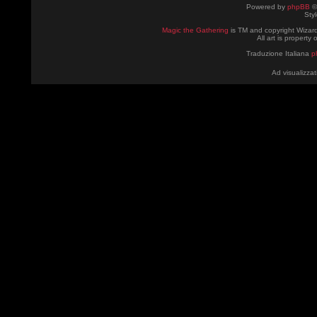
Powered by
phpBB
©
Sty
Magic the Gathering
is TM and copyright Wizard
All art is property
Traduzione Italiana
p
Ad visualizzat