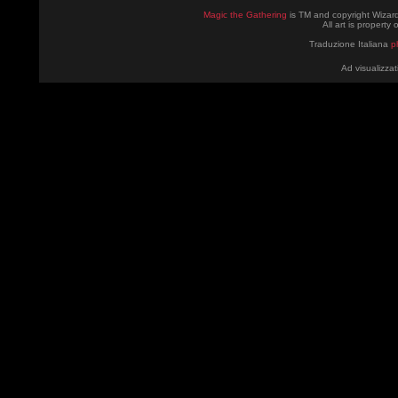
Magic the Gathering
is TM and copyright Wizard
All art is property
Traduzione Italiana
p
Ad visualizzat