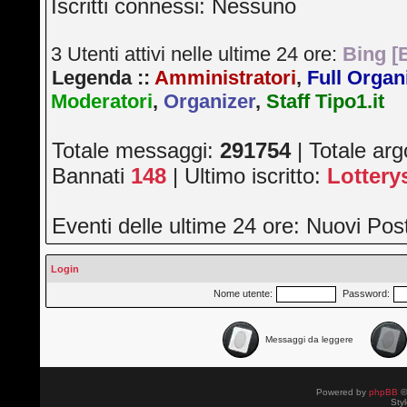
Iscritti connessi: Nessuno
3 Utenti attivi nelle ultime 24 ore:
Bing [
Legenda ::
Amministratori
,
Full Organ
Moderatori
,
Organizer
,
Staff Tipo1.it
Totale messaggi:
291754
| Totale ar
Bannati
148
| Ultimo iscritto:
Lotter
Eventi delle ultime 24 ore: Nuovi Po
Login
Nome utente:
Password:
Messaggi da leggere
Powered by
phpBB
©
Sty