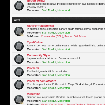
Report Tornei
Report dei tornei disputati. Includere nel titolo un Tag indicante il forma
Legacy, Modern)
Moderatori:
Staff Tipo1.it
,
Moderatori
Altro
Altri Formati Eternal
In questo spazio è possibile parlare di altri formati eternal supportati 
Moderatori:
Staff Tipo1.it
,
Moderatori
Subforum:
Commander (EDH)
,
Pauper
,
Old School
Tipo1Online
Annunci dei nostri tornei online e altre notizie riguardanti il sito online.t
Moderatori:
Staff Tipo1.it
,
Moderatori
Community Style
La parte artistica del forum. Banner e non solo!
Moderatori:
Staff Tipo1.it
,
Moderatori
Problemi
Problemi riguardanti il forum o il sito
Moderatori:
Staff Tipo1.it
,
Moderatori
Problemi col Software
Per chi ha problemi nell'utilizzo della Magic Workstation, di Cockatrice
Moderatori:
Staff Tipo1.it
,
Moderatori
Mercatino
Sezione in cui è possibile Vendere, scambiare o valutare le proprie ca
Moderatori:
Staff Tipo1.it
,
Moderatori
Subforum:
Vendo
,
Cerco
,
Prezzi
,
Secure Tradings
,
Referenze
,
Arch