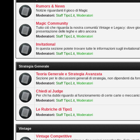
Rumors & News
Notizie riguardanti il gioco di Magic
Moderatori:
Staff Tipo1.it
,
Moderatori
Magic Community
Tutto ciò che riguarda la nostra comunità Vintage e Legacy: dove gioc
presentazione delle leghe e altro ancora
Moderatori:
Staff Tipo1.it
,
Moderatori
Invitational
In questa sezione potete trovare tutte le informazioni sugli invitation
Moderatori:
Staff Tipo1.it
,
Moderatori
Strategia Generale
Teoria Generale e Strategia Avanzata
Sezione per le discussioni generali di strategia, non dipendenti da form
Moderatori:
Staff Tipo1.it
,
Moderatori
Chiedi al Judge
Per chi ha dubbi riguardo al funzionamento di certe carte o meccanic
Moderatori:
Staff Tipo1.it
,
Moderatori
Le Rubriche di Tipo1
Moderatori:
Staff Tipo1.it
,
Moderatori
Vintage
Vintage Competitive