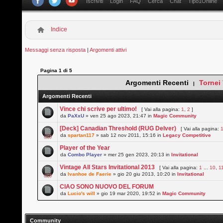
Iscriviti
Login
FAQ
Cerca
Chat
Tipo1Online
Indice
Messaggi senza risposta
|
Argomenti attivi
Pagina
1
di
5
Argomenti Recenti
Tornei
|
Argomenti Recenti
Vince chi scrive per ultimo!
[ Vai alla pagina:
1
,
2
]
da
PaXxU
» ven 25 ago 2023, 21:47 in
Magic Community
[Deck] Canadian Threshold (RUG Delver)
[ Vai alla pagina:
da
spartan117
» sab 12 nov 2011, 15:16 in
Legacy Competitive
Player of the Year
da
Combo Player
» mer 25 gen 2023, 20:13 in
Invitational
Vintage All Stars Invitational 2013
[ Vai alla pagina:
1
...
10
,
1
da
Ivanhoe de Faerie
» gio 20 giu 2013, 10:20 in
Invitational
CIAO SONO NUOVO DEL FORUM
da
Lucio's will
» gio 19 mar 2020, 19:52 in
Magic Community
Community