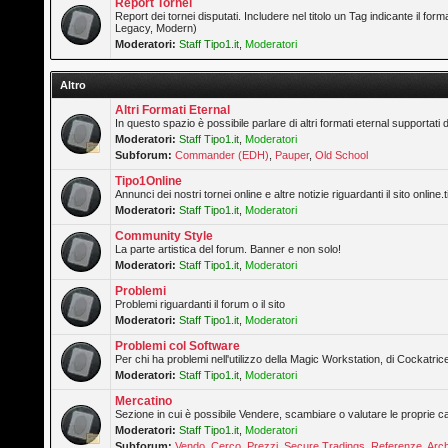
Report Tornei
Report dei tornei disputati. Includere nel titolo un Tag indicante il forma
Legacy, Modern)
Moderatori:
Staff Tipo1.it
,
Moderatori
Altro
Altri Formati Eternal
In questo spazio è possibile parlare di altri formati eternal supportati 
Moderatori:
Staff Tipo1.it
,
Moderatori
Subforum:
Commander (EDH)
,
Pauper
,
Old School
Tipo1Online
Annunci dei nostri tornei online e altre notizie riguardanti il sito online.t
Moderatori:
Staff Tipo1.it
,
Moderatori
Community Style
La parte artistica del forum. Banner e non solo!
Moderatori:
Staff Tipo1.it
,
Moderatori
Problemi
Problemi riguardanti il forum o il sito
Moderatori:
Staff Tipo1.it
,
Moderatori
Problemi col Software
Per chi ha problemi nell'utilizzo della Magic Workstation, di Cockatrice
Moderatori:
Staff Tipo1.it
,
Moderatori
Mercatino
Sezione in cui è possibile Vendere, scambiare o valutare le proprie ca
Moderatori:
Staff Tipo1.it
,
Moderatori
Subforum:
Vendo
,
Cerco
,
Prezzi
,
Secure Tradings
,
Referenze
,
Arch