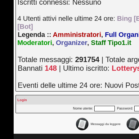
Iscritti connessi: Nessuno
4 Utenti attivi nelle ultime 24 ore:
Bing [
[Bot]
Legenda ::
Amministratori
,
Full Organ
Moderatori
,
Organizer
,
Staff Tipo1.it
Totale messaggi:
291754
| Totale ar
Bannati
148
| Ultimo iscritto:
Lotter
Eventi delle ultime 24 ore: Nuovi Po
Login
Nome utente:
Password:
Messaggi da leggere