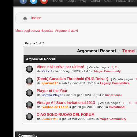
Iscriviti
Login
FAQ
Cerca
Chat
Tipo1Online
Indice
Messaggi senza risposta
|
Argomenti attivi
Pagina
1
di
5
Argomenti Recenti
Tornei
|
Argomenti Recenti
Vince chi scrive per ultimo!
[ Vai alla pagina:
1
,
2
]
da
PaXxU
» ven 25 ago 2023, 21:47 in
Magic Community
[Deck] Canadian Threshold (RUG Delver)
[ Vai alla pagina:
da
spartan117
» sab 12 nov 2011, 15:16 in
Legacy Competitive
Player of the Year
da
Combo Player
» mer 25 gen 2023, 20:13 in
Invitational
Vintage All Stars Invitational 2013
[ Vai alla pagina:
1
...
10
,
1
da
Ivanhoe de Faerie
» gio 20 giu 2013, 10:20 in
Invitational
CIAO SONO NUOVO DEL FORUM
da
Lucio's will
» gio 19 mar 2020, 19:52 in
Magic Community
Community