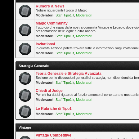
Rumors & News
Notizie riguardanti il gioco di Magic
Moderatori:
Staff Tipo1.it
,
Moderatori
Magic Community
Tutto ciò che riguarda la nostra comunità Vintage e Legacy: dove gioc
presentazione delle leghe e altro ancora
Moderatori:
Staff Tipo1.it
,
Moderatori
Invitational
In questa sezione potete trovare tutte le informazioni sugli invitation
Moderatori:
Staff Tipo1.it
,
Moderatori
Strategia Generale
Teoria Generale e Strategia Avanzata
Sezione per le discussioni generali di strategia, non dipendenti da form
Moderatori:
Staff Tipo1.it
,
Moderatori
Chiedi al Judge
Per chi ha dubbi riguardo al funzionamento di certe carte o meccanic
Moderatori:
Staff Tipo1.it
,
Moderatori
Le Rubriche di Tipo1
Moderatori:
Staff Tipo1.it
,
Moderatori
Vintage
Vintage Competitive