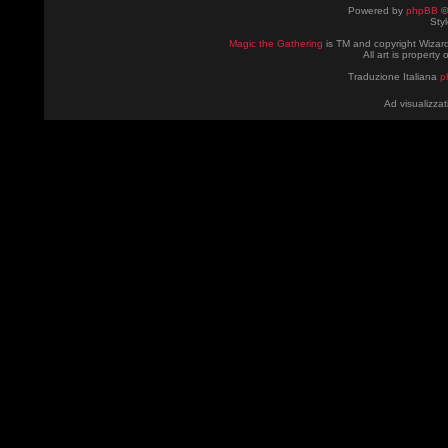
Powered by
phpBB
©
Sty
Magic the Gathering
is TM and copyright Wizard
All art is property
Traduzione Italiana
p
Ad visualizzat