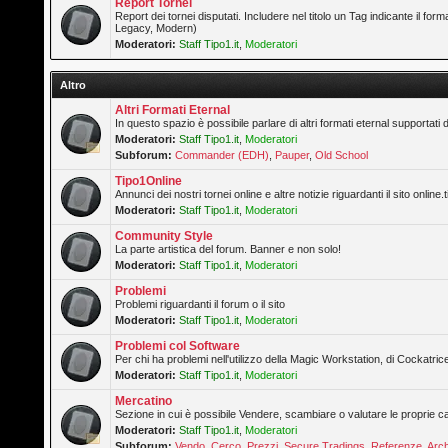
Report Tornei
Report dei tornei disputati. Includere nel titolo un Tag indicante il forma
Legacy, Modern)
Moderatori:
Staff Tipo1.it
,
Moderatori
Altro
Altri Formati Eternal
In questo spazio è possibile parlare di altri formati eternal supportati 
Moderatori:
Staff Tipo1.it
,
Moderatori
Subforum:
Commander (EDH)
,
Pauper
,
Old School
Tipo1Online
Annunci dei nostri tornei online e altre notizie riguardanti il sito online.t
Moderatori:
Staff Tipo1.it
,
Moderatori
Community Style
La parte artistica del forum. Banner e non solo!
Moderatori:
Staff Tipo1.it
,
Moderatori
Problemi
Problemi riguardanti il forum o il sito
Moderatori:
Staff Tipo1.it
,
Moderatori
Problemi col Software
Per chi ha problemi nell'utilizzo della Magic Workstation, di Cockatrice
Moderatori:
Staff Tipo1.it
,
Moderatori
Mercatino
Sezione in cui è possibile Vendere, scambiare o valutare le proprie ca
Moderatori:
Staff Tipo1.it
,
Moderatori
Subforum:
Vendo
,
Cerco
,
Prezzi
,
Secure Tradings
,
Referenze
,
Arch