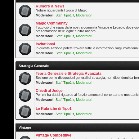
Rumors & News
Notizie riguardanti il gioco di Magic
Moderatori:
Staff Tipo1.it
,
Moderatori
Magic Community
Tutto ciò che riguarda la nostra comunità Vintage e Legacy: dove gioc
presentazione delle leghe e altro ancora
Moderatori:
Staff Tipo1.it
,
Moderatori
Invitational
In questa sezione potete trovare tutte le informazioni sugli invitation
Moderatori:
Staff Tipo1.it
,
Moderatori
Strategia Generale
Teoria Generale e Strategia Avanzata
Sezione per le discussioni generali di strategia, non dipendenti da form
Moderatori:
Staff Tipo1.it
,
Moderatori
Chiedi al Judge
Per chi ha dubbi riguardo al funzionamento di certe carte o meccanic
Moderatori:
Staff Tipo1.it
,
Moderatori
Le Rubriche di Tipo1
Moderatori:
Staff Tipo1.it
,
Moderatori
Vintage
Vintage Competitive