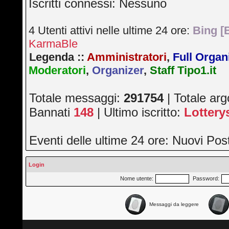
Iscritti connessi: Nessuno
4 Utenti attivi nelle ultime 24 ore:
Bing [
KarmaBle
Legenda ::
Amministratori
,
Full Organ
Moderatori
,
Organizer
,
Staff Tipo1.it
Totale messaggi:
291754
| Totale ar
Bannati
148
| Ultimo iscritto:
Lotter
Eventi delle ultime 24 ore: Nuovi Po
Login
Nome utente:
Password:
Messaggi da leggere