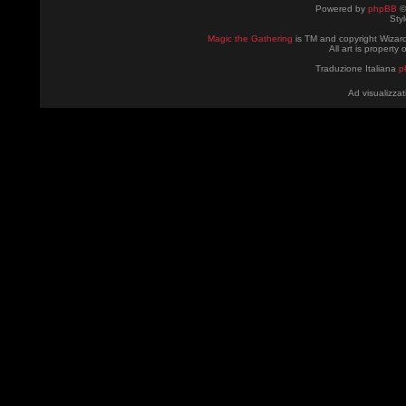
Powered by
phpBB
©
Sty
Magic the Gathering
is TM and copyright Wizard
All art is property
Traduzione Italiana
p
Ad visualizzat