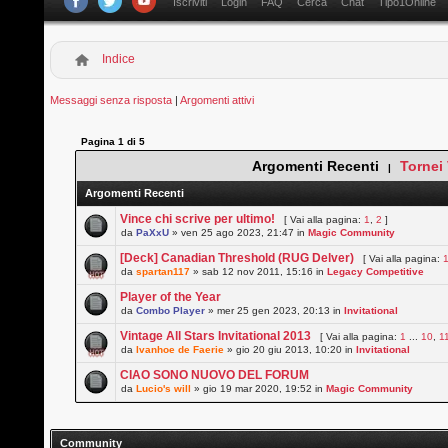
Iscriviti
Login
FAQ
Cerca
Chat
Tipo1Online
Indice
Messaggi senza risposta
|
Argomenti attivi
Pagina
1
di
5
Argomenti Recenti
Tornei
|
Argomenti Recenti
Vince chi scrive per ultimo!
[ Vai alla pagina:
1
,
2
]
da
PaXxU
» ven 25 ago 2023, 21:47 in
Magic Community
[Deck] Canadian Threshold (RUG Delver)
[ Vai alla pagina:
da
spartan117
» sab 12 nov 2011, 15:16 in
Legacy Competitive
Player of the Year
da
Combo Player
» mer 25 gen 2023, 20:13 in
Invitational
Vintage All Stars Invitational 2013
[ Vai alla pagina:
1
...
10
,
1
da
Ivanhoe de Faerie
» gio 20 giu 2013, 10:20 in
Invitational
CIAO SONO NUOVO DEL FORUM
da
Lucio's will
» gio 19 mar 2020, 19:52 in
Magic Community
Community