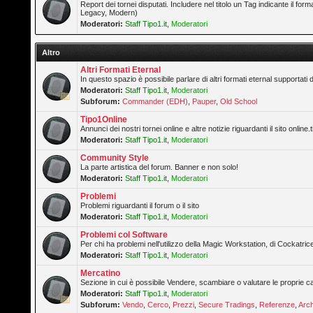
Report dei tornei disputati. Includere nel titolo un Tag indicante il forma
Legacy, Modern)
Moderatori:
Staff Tipo1.it
,
Moderatori
Altro
Altri Formati Eternal
In questo spazio è possibile parlare di altri formati eternal supportati 
Moderatori:
Staff Tipo1.it
,
Moderatori
Subforum:
Commander (EDH)
,
Pauper
,
Old School
Tipo1Online
Annunci dei nostri tornei online e altre notizie riguardanti il sito online.t
Moderatori:
Staff Tipo1.it
,
Moderatori
Community Style
La parte artistica del forum. Banner e non solo!
Moderatori:
Staff Tipo1.it
,
Moderatori
Problemi
Problemi riguardanti il forum o il sito
Moderatori:
Staff Tipo1.it
,
Moderatori
Problemi col Software
Per chi ha problemi nell'utilizzo della Magic Workstation, di Cockatrice
Moderatori:
Staff Tipo1.it
,
Moderatori
Mercatino
Sezione in cui è possibile Vendere, scambiare o valutare le proprie ca
Moderatori:
Staff Tipo1.it
,
Moderatori
Subforum:
Vendo
,
Cerco
,
Prezzi
,
Secure Tradings
,
Referenze
,
Arch