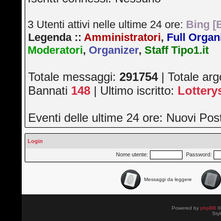
3 Utenti attivi nelle ultime 24 ore:
Bing [
Legenda ::
Amministratori
,
Full Organ
Moderatori
,
Organizer
,
Staff Tipo1.it
Totale messaggi:
291754
| Totale ar
Bannati
148
| Ultimo iscritto:
Lotter
Eventi delle ultime 24 ore: Nuovi Po
Login
Nome utente:
Password:
Messaggi da leggere
Powered by
phpBB
©
Sty