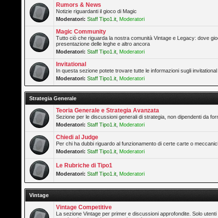
Rumors & News
Notizie riguardanti il gioco di Magic
Moderatori:
Staff Tipo1.it
,
Moderatori
Magic Community
Tutto ciò che riguarda la nostra comunità Vintage e Legacy: dove gioc
presentazione delle leghe e altro ancora
Moderatori:
Staff Tipo1.it
,
Moderatori
Invitational
In questa sezione potete trovare tutte le informazioni sugli invitation
Moderatori:
Staff Tipo1.it
,
Moderatori
Strategia Generale
Teoria Generale e Strategia Avanzata
Sezione per le discussioni generali di strategia, non dipendenti da form
Moderatori:
Staff Tipo1.it
,
Moderatori
Chiedi al Judge
Per chi ha dubbi riguardo al funzionamento di certe carte o meccanic
Moderatori:
Staff Tipo1.it
,
Moderatori
Le Rubriche di Tipo1
Moderatori:
Staff Tipo1.it
,
Moderatori
Vintage
Vintage Competitive
La sezione Vintage per primer e discussioni approfondite. Solo utenti