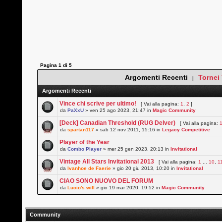
Pagina
1
di
5
Argomenti Recenti
Tornei
|
Argomenti Recenti
Vince chi scrive per ultimo!
[ Vai alla pagina:
1
,
2
]
da
PaXxU
» ven 25 ago 2023, 21:47 in
Magic Community
[Deck] Canadian Threshold (RUG Delver)
[ Vai alla pagina:
da
spartan117
» sab 12 nov 2011, 15:16 in
Legacy Competitive
Player of the Year
da
Combo Player
» mer 25 gen 2023, 20:13 in
Invitational
Vintage All Stars Invitational 2013
[ Vai alla pagina:
1
...
10
,
1
da
Ivanhoe de Faerie
» gio 20 giu 2013, 10:20 in
Invitational
CIAO SONO NUOVO DEL FORUM
da
Lucio's will
» gio 19 mar 2020, 19:52 in
Magic Community
Community