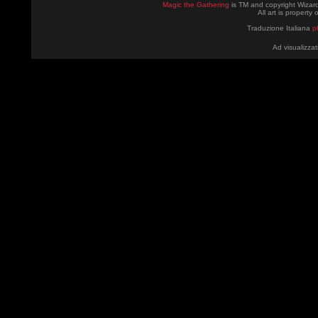
Magic the Gathering
is TM and copyright Wizard
All art is property
Traduzione Italiana
p
Ad visualizzat