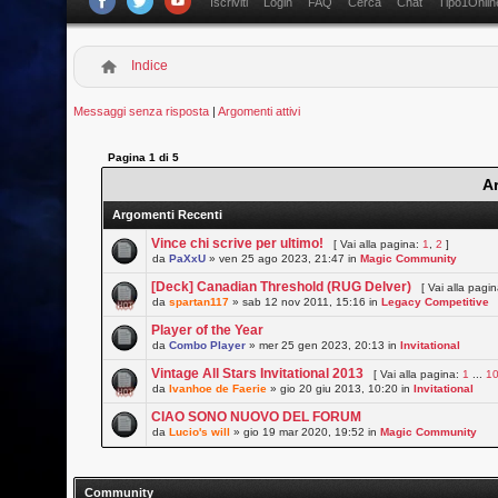
Iscriviti
Login
FAQ
Cerca
Chat
Tipo1Onlin
Indice
Messaggi senza risposta
|
Argomenti attivi
Pagina
1
di
5
A
Argomenti Recenti
Vince chi scrive per ultimo!
[ Vai alla pagina:
1
,
2
]
da
PaXxU
» ven 25 ago 2023, 21:47 in
Magic Community
[Deck] Canadian Threshold (RUG Delver)
[ Vai alla pagi
da
spartan117
» sab 12 nov 2011, 15:16 in
Legacy Competitive
Player of the Year
da
Combo Player
» mer 25 gen 2023, 20:13 in
Invitational
Vintage All Stars Invitational 2013
[ Vai alla pagina:
1
...
1
da
Ivanhoe de Faerie
» gio 20 giu 2013, 10:20 in
Invitational
CIAO SONO NUOVO DEL FORUM
da
Lucio's will
» gio 19 mar 2020, 19:52 in
Magic Community
Community