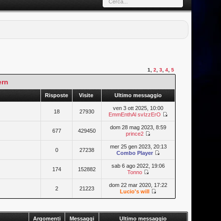
1
,
2
,
3
,
4
,
5
ern
Risposte
Visite
Ultimo messaggio
ven 3 ott 2025, 10:00
18
27930
EmmEnthAl svIzzErO
dom 28 mag 2023, 8:59
677
429450
prince2
mer 25 gen 2023, 20:13
0
27238
Combo Player
sab 6 ago 2022, 19:06
174
152882
Tonno
dom 22 mar 2020, 17:22
2
21223
Lucio's will
Argomenti
Messaggi
Ultimo messaggio