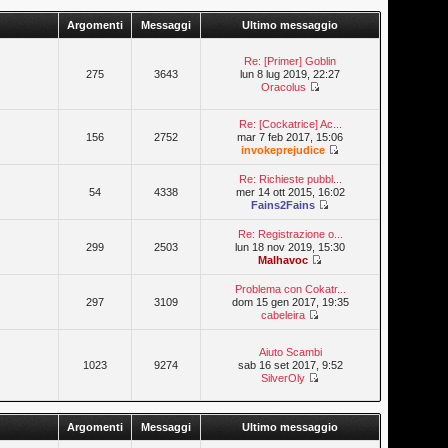
Argomenti
Messaggi
Ultimo messaggio
Re: [Primer] Goblin
275
3643
lun 8 lug 2019, 22:27
Oracolus
Re: [Cockatrice] Ac...
156
2752
mar 7 feb 2017, 15:06
invokeprejudice
Re: Richieste pubbl...
54
4338
mer 14 ott 2015, 16:02
Fains2Fains
Re: Registrazione o...
299
2503
lun 18 nov 2019, 15:30
Malhavoc
Problema con Cokatr...
297
3109
dom 15 gen 2017, 19:35
cabeleira
Aiuto Scambi
1023
9274
sab 16 set 2017, 9:52
SilverOly
Argomenti
Messaggi
Ultimo messaggio