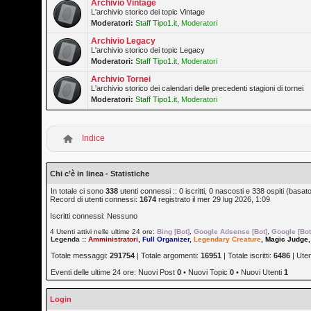
Archivio Vintage
L'archivio storico dei topic Vintage
Moderatori:
Staff Tipo1.it
,
Moderatori
Archivio Legacy
L'archivio storico dei topic Legacy
Moderatori:
Staff Tipo1.it
,
Moderatori
Archivio Tornei
L'archivio storico dei calendari delle precedenti stagioni di tornei
Moderatori:
Staff Tipo1.it
,
Moderatori
Indice
Chi c’è in linea - Statistiche
In totale ci sono
338
utenti connessi :: 0 iscritti, 0 nascosti e 338 ospiti (basato s
Record di utenti connessi:
1674
registrato il mer 29 lug 2026, 1:09
Iscritti connessi: Nessuno
4 Utenti attivi nelle ultime 24 ore:
Bing [Bot]
,
Google Adsense [Bot]
,
Google [Bot
Legenda ::
Amministratori
,
Full Organizer
,
Legendary Creature
,
Magic Judge
Totale messaggi:
291754
| Totale argomenti:
16951
| Totale iscritti:
6486
| Ute
Eventi delle ultime 24 ore: Nuovi Post
0
• Nuovi Topic
0
• Nuovi Utenti
1
Login