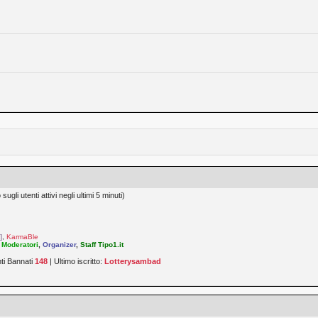
ugli utenti attivi negli ultimi 5 minuti)
]
,
KarmaBle
,
Moderatori
,
Organizer
,
Staff Tipo1.it
nti Bannati
148
| Ultimo iscritto:
Lotterysambad