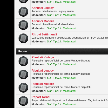
Moderatori:
Staff Tipo1.it
,
Moderatori
Annunci Legacy
Annunci di tutti i tornei Legacy italiani
Moderatori:
Staff Tipo1.it
,
Moderatori
Annunci Modern
Annunci di tutti i tornei Modern italiani
Moderatori:
Staff Tipo1.it
,
Moderatori
Ritrovi Settimanali
La sezione del forum dedicata alle segnalazioni di ritrovi cittadini
Moderatori:
Staff Tipo1.it
,
Moderatori
Report
Risultati Vintage
Risultati e report ufficiali dei tornei Vintage disputati
Moderatori:
Staff Tipo1.it
,
Moderatori
Risultati Legacy
Risultati e report ufficiali dei tornei Legacy disputati
Moderatori:
Staff Tipo1.it
,
Moderatori
Risultati Modern
Risultati e report ufficiali dei tornei Modern disputati
Moderatori:
Staff Tipo1.it
,
Moderatori
Report Tornei
Report dei tornei disputati. Includere nel titolo un Tag indicante il
Moderatori:
Staff Tipo1.it
,
Moderatori