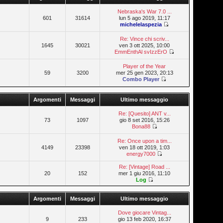
Nebraska's War 7.0 ...
601
31614
lun 5 ago 2019, 11:17
michelelaspezia
Re: Vince chi scriv...
1645
30021
ven 3 ott 2025, 10:00
EmmEnthAl svIzzErO
Player of the Year
59
3200
mer 25 gen 2023, 20:13
Combo Player
Argomenti
Messaggi
Ultimo messaggio
Re: [Quesito] ANT v...
73
1097
gio 8 set 2016, 15:26
Bona88
Re: Once upon a tim...
4149
23398
ven 18 ott 2019, 1:03
energy7000
Re: [Vintage] Road ...
20
152
mer 1 giu 2016, 11:10
Log
Argomenti
Messaggi
Ultimo messaggio
Dove giocare Vintag...
9
233
gio 13 feb 2020, 16:37