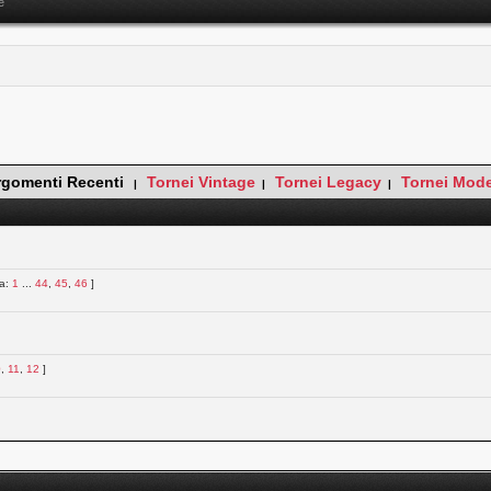
e
rgomenti Recenti
Tornei Vintage
Tornei Legacy
Tornei Mod
|
|
|
na:
1
...
44
,
45
,
46
]
0
,
11
,
12
]