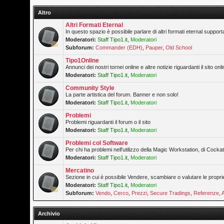
Altro
Altri Formati Eternal
In questo spazio è possibile parlare di altri formati eternal supporta
Moderatori:
Staff Tipo1.it
,
Moderatori
Subforum:
Commander (EDH)
,
Pauper
,
Old School
Tipo1Online
Annunci dei nostri tornei online e altre notizie riguardanti il sito onli
Moderatori:
Staff Tipo1.it
,
Moderatori
Community Style
La parte artistica del forum. Banner e non solo!
Moderatori:
Staff Tipo1.it
,
Moderatori
Problemi
Problemi riguardanti il forum o il sito
Moderatori:
Staff Tipo1.it
,
Moderatori
Problemi col Software
Per chi ha problemi nell'utilizzo della Magic Workstation, di Cockatr
Moderatori:
Staff Tipo1.it
,
Moderatori
Mercatino
Sezione in cui è possibile Vendere, scambiare o valutare le propri
Moderatori:
Staff Tipo1.it
,
Moderatori
Subforum:
Vendo
,
Cerco
,
Prezzi
,
Secure Tradings
,
Referenze
,
Archivio