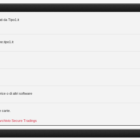
ti da Tipo1.it
ne.tipo1.it
ice o di altri software
e carte.
Archivio Secure Tradings