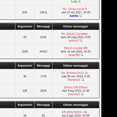
Log
Re: Tornei con le P...
643
19511
ven 22 set 2017, 10:43
bastia
Argomenti
Messaggi
Ultimo messaggio
Re: [Deck] Canadian...
33
6195
dom 28 mag 2023, 8:59
prince2
[Deck] Zombie MB
1025
34162
dom 15 set 2019, 10:32
NinjaZ80
Argomenti
Messaggi
Ultimo messaggio
Re: [Primer] RUG Sc...
36
1729
sab 30 nov 2019, 5:29
Morderick
[Deck] GW Eldrazi
235
2926
mer 6 lug 2016, 11:40
neurone3
Argomenti
Messaggi
Ultimo messaggio
[05-08/12/2019 - Ne...
40
55
lun 5 ago 2019, 10:59