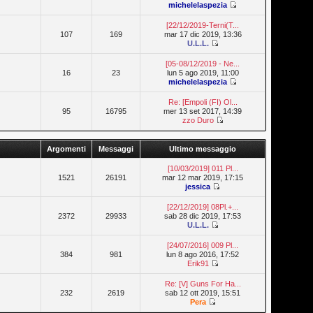
michelelaspezia
[22/12/2019-Terni(T...
107
169
mar 17 dic 2019, 13:36
U.L.L.
[05-08/12/2019 - Ne...
16
23
lun 5 ago 2019, 11:00
michelelaspezia
Re: [Empoli (FI) Ol...
95
16795
mer 13 set 2017, 14:39
zzo Duro
Argomenti
Messaggi
Ultimo messaggio
[10/03/2019] 011 Pl...
1521
26191
mar 12 mar 2019, 17:15
jessica
[22/12/2019] 08Pl.+...
2372
29933
sab 28 dic 2019, 17:53
U.L.L.
[24/07/2016] 009 Pl...
384
981
lun 8 ago 2016, 17:52
Erik91
Re: [V] Guns For Ha...
232
2619
sab 12 ott 2019, 15:51
Pera