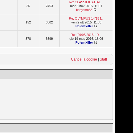
Re: CLASSIFICA ITAL...
36
2453
mar 3 nov 2015, 11:01
bergamo83
Re: OLYMPUS 14/15 [...
152
6302
ven 2 ott 2015, 11:53
Polentkiller
Re: [29/05/2016 - R...
370
3599
gio 19 mag 2016, 18:06
Polentkiller
Cancella cookie
|
Staff