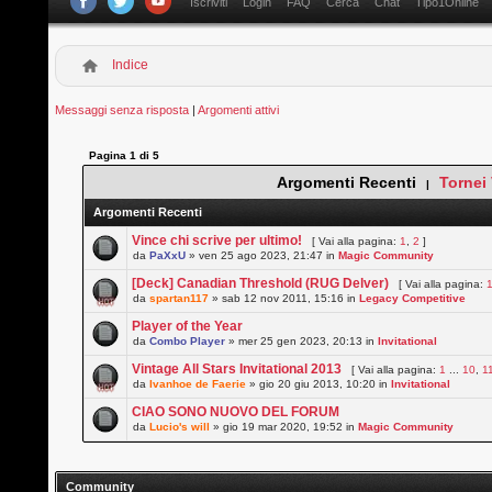
Iscriviti
Login
FAQ
Cerca
Chat
Tipo1Online
Indice
Messaggi senza risposta
|
Argomenti attivi
Pagina
1
di
5
Argomenti Recenti
Tornei
|
Argomenti Recenti
Vince chi scrive per ultimo!
[ Vai alla pagina:
1
,
2
]
da
PaXxU
» ven 25 ago 2023, 21:47 in
Magic Community
[Deck] Canadian Threshold (RUG Delver)
[ Vai alla pagina:
da
spartan117
» sab 12 nov 2011, 15:16 in
Legacy Competitive
Player of the Year
da
Combo Player
» mer 25 gen 2023, 20:13 in
Invitational
Vintage All Stars Invitational 2013
[ Vai alla pagina:
1
...
10
,
1
da
Ivanhoe de Faerie
» gio 20 giu 2013, 10:20 in
Invitational
CIAO SONO NUOVO DEL FORUM
da
Lucio's will
» gio 19 mar 2020, 19:52 in
Magic Community
Community