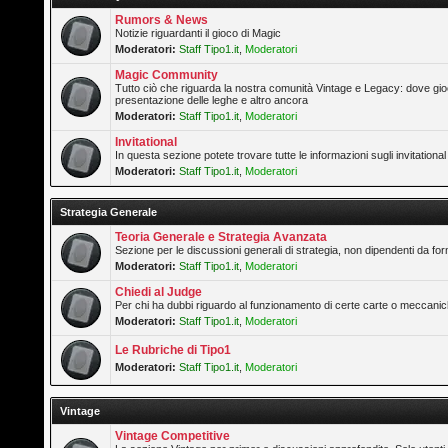
Rumors & News
Notizie riguardanti il gioco di Magic
Moderatori:
Staff Tipo1.it
,
Moderatori
Magic Community
Tutto ciò che riguarda la nostra comunità Vintage e Legacy: dove gioc
presentazione delle leghe e altro ancora
Moderatori:
Staff Tipo1.it
,
Moderatori
Invitational
In questa sezione potete trovare tutte le informazioni sugli invitation
Moderatori:
Staff Tipo1.it
,
Moderatori
Strategia Generale
Teoria Generale e Strategia Avanzata
Sezione per le discussioni generali di strategia, non dipendenti da form
Moderatori:
Staff Tipo1.it
,
Moderatori
Chiedi al Judge
Per chi ha dubbi riguardo al funzionamento di certe carte o meccanic
Moderatori:
Staff Tipo1.it
,
Moderatori
Le Rubriche di Tipo1
Moderatori:
Staff Tipo1.it
,
Moderatori
Vintage
Vintage Competitive