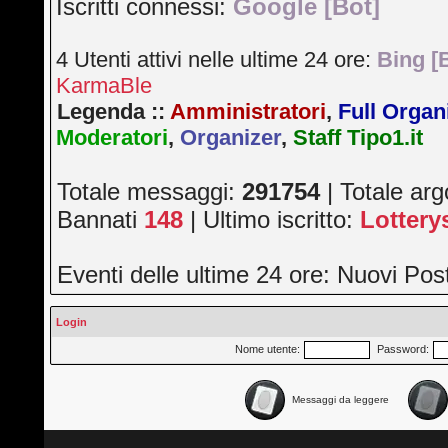
Iscritti connessi:
Google [Bot]
4 Utenti attivi nelle ultime 24 ore:
Bing [
KarmaBle
Legenda ::
Amministratori
,
Full Organ
Moderatori
,
Organizer
,
Staff Tipo1.it
Totale messaggi:
291754
| Totale ar
Bannati
148
| Ultimo iscritto:
Lotter
Eventi delle ultime 24 ore: Nuovi Po
Login
Nome utente:
Password:
Messaggi da leggere