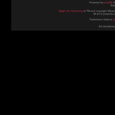
Powered by
phpBB
©
Sty
Magic the Gathering
is TM and copyright Wizard
All art is property
Traduzione Italiana
p
Ad visualizzat