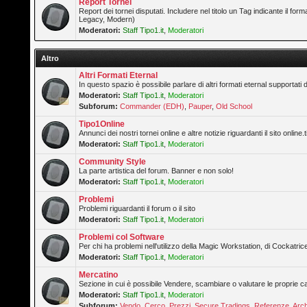
Report Tornei
Report dei tornei disputati. Includere nel titolo un Tag indicante il forma
Legacy, Modern)
Moderatori:
Staff Tipo1.it
,
Moderatori
Altro
Altri Formati Eternal
In questo spazio è possibile parlare di altri formati eternal supportati 
Moderatori:
Staff Tipo1.it
,
Moderatori
Subforum:
Commander (EDH)
,
Pauper
,
Old School
Tipo1Online
Annunci dei nostri tornei online e altre notizie riguardanti il sito online.t
Moderatori:
Staff Tipo1.it
,
Moderatori
Community Style
La parte artistica del forum. Banner e non solo!
Moderatori:
Staff Tipo1.it
,
Moderatori
Problemi
Problemi riguardanti il forum o il sito
Moderatori:
Staff Tipo1.it
,
Moderatori
Problemi col Software
Per chi ha problemi nell'utilizzo della Magic Workstation, di Cockatrice
Moderatori:
Staff Tipo1.it
,
Moderatori
Mercatino
Sezione in cui è possibile Vendere, scambiare o valutare le proprie ca
Moderatori:
Staff Tipo1.it
,
Moderatori
Subforum:
Vendo
,
Cerco
,
Prezzi
,
Secure Tradings
,
Referenze
,
Arch