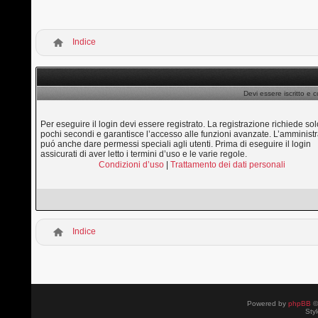
Indice
Devi essere iscritto e 
Per eseguire il login devi essere registrato. La registrazione richiede sol
pochi secondi e garantisce l’accesso alle funzioni avanzate. L’amministr
puó anche dare permessi speciali agli utenti. Prima di eseguire il login
assicurati di aver letto i termini d’uso e le varie regole.
Condizioni d’uso
|
Trattamento dei dati personali
Indice
Powered by
phpBB
©
Sty