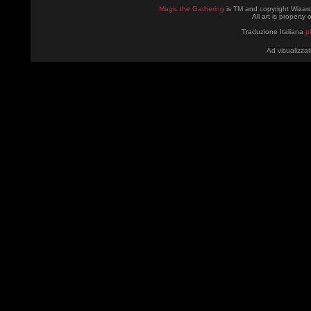
Magic the Gathering
is TM and copyright Wizard
All art is property
Traduzione Italiana
p
Ad visualizzat