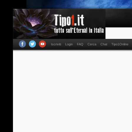
Iscriviti
Login
FAQ
Cerca
Chat
Tipo1Online