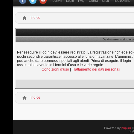
Iscriviti
Login
FAQ
Cerca
Chat
Tipo1Online
Indice
Devi essere iscritto e 
Per eseguire il login devi essere registrato. La registrazione richiede sol
pochi secondi e garantisce l’accesso alle funzioni avanzate. L’amministr
puó anche dare permessi speciali agli utenti. Prima di eseguire il login
assicurati di aver letto i termini d’uso e le varie regole.
Condizioni d’uso
|
Trattamento dei dati personali
Indice
Powered by
phpBB
©
Sty