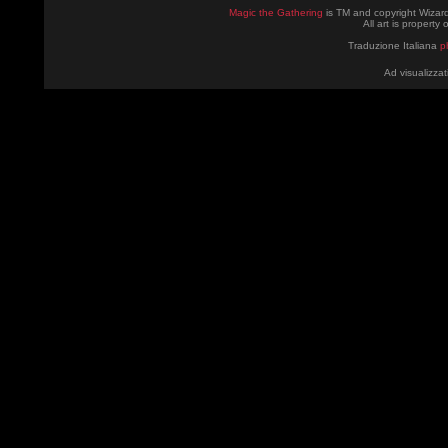
Magic the Gathering
is TM and copyright Wizard
All art is property
Traduzione Italiana
p
Ad visualizzat