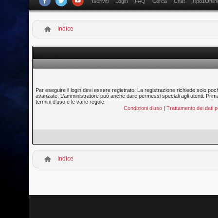
Iscriviti
Login
FAQ
Cerca
Chat
Tipo1Onlin
Indice
Per eseguire il login devi essere registrato. La registrazione richiede solo poc
avanzate. L’amministratore puó anche dare permessi speciali agli utenti. Prima di
termini d’uso e le varie regole.
Condizioni d’uso
|
Trattamento dei dati p
Indice