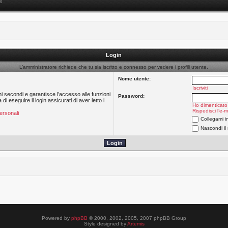
e
Login
L’amministratore richiede che tu sia iscritto e connesso per vedere i profili utente.
Nome utente:
Iscriviti
hi secondi e garantisce l’accesso alle funzioni
Password:
 eseguire il login assicurati di aver letto i
Ho dimenticato
Rispedisci l’e-m
ersonali
Collegami i
Nascondi il
Powered by
phpBB
© 2000, 2002, 2005, 2007 phpBB Group
Style designed by
Artemis