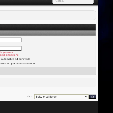
 la password
ail di attivazione
n automatico ad ogni visita
 mio stato per questa sessione
Vai a: