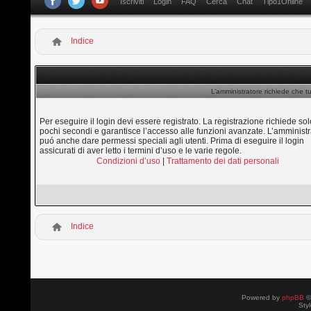
Iscriviti
Login
FAQ
Cerca
Chat
Tipo1Online
Indice
L’amministratore richiede che tu
Per eseguire il login devi essere registrato. La registrazione richiede sol
pochi secondi e garantisce l’accesso alle funzioni avanzate. L’amministr
puó anche dare permessi speciali agli utenti. Prima di eseguire il login
assicurati di aver letto i termini d’uso e le varie regole.
Condizioni d’uso
|
Trattamento dei dati personali
Indice
Powered by
phpBB
©
Sty