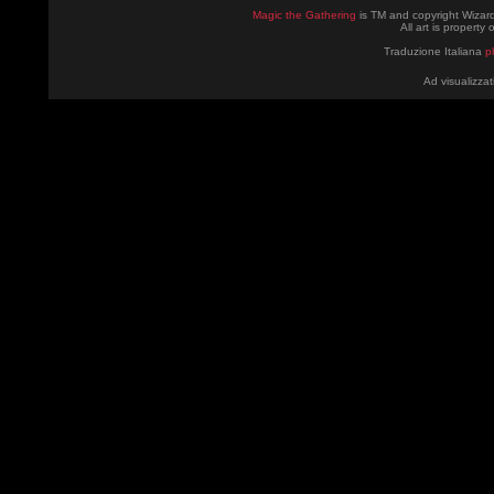
Magic the Gathering
is TM and copyright Wizard
All art is property
Traduzione Italiana
p
Ad visualizzat