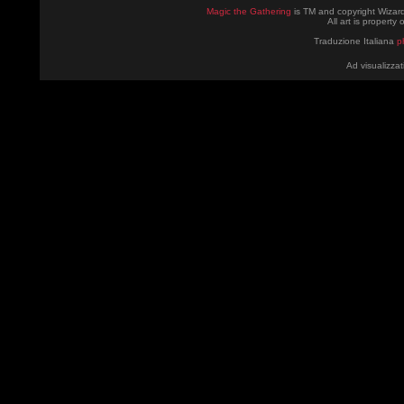
Magic the Gathering
is TM and copyright Wizard
All art is property
Traduzione Italiana
p
Ad visualizzat