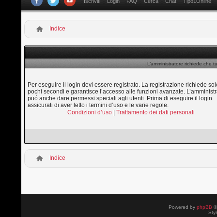
Iscriviti
Login
FAQ
Cerca
Chat
Tipo1Online
Indice
L’amministratore richiede che tu
Per eseguire il login devi essere registrato. La registrazione richiede sol
pochi secondi e garantisce l’accesso alle funzioni avanzate. L’amministr
puó anche dare permessi speciali agli utenti. Prima di eseguire il login
assicurati di aver letto i termini d’uso e le varie regole.
Condizioni d’uso
|
Trattamento dei dati personali
Indice
Powered by
phpBB
©
Sty