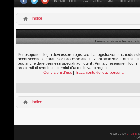
Iscriviti
Login
FAQ
Cerca
Chat
Tipo1Online
Indice
L’amministratore richiede che tu
Per eseguire il login devi essere registrato. La registrazione richiede sol
pochi secondi e garantisce l’accesso alle funzioni avanzate. L’amministr
puó anche dare permessi speciali agli utenti. Prima di eseguire il login
assicurati di aver letto i termini d’uso e le varie regole.
Condizioni d’uso
|
Trattamento dei dati personali
Indice
Powered by
phpBB
©
Sty