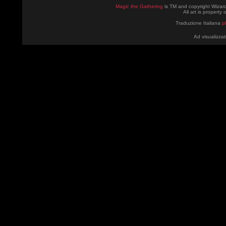
Magic the Gathering
is TM and copyright Wizard
All art is property
Traduzione Italiana
p
Ad visualizzat