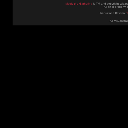
Magic the Gathering
is TM and copyright Wizard
All art is property
Traduzione Italiana
p
Ad visualizzat