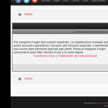
Iscriviti
Login
FAQ
Cerca
Chat
Tipo1Online
Indice
L’amministratore richiede che tu
Per eseguire il login devi essere registrato. La registrazione richiede sol
pochi secondi e garantisce l’accesso alle funzioni avanzate. L’amministr
puó anche dare permessi speciali agli utenti. Prima di eseguire il login
assicurati di aver letto i termini d’uso e le varie regole.
Condizioni d’uso
|
Trattamento dei dati personali
Indice
Powered by
phpBB
©
Sty