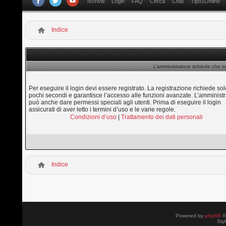
Iscriviti
Login
FAQ
Cerca
Chat
Tipo1Online
Indice
L’amministratore richiede che tu
Per eseguire il login devi essere registrato. La registrazione richiede sol
pochi secondi e garantisce l’accesso alle funzioni avanzate. L’amministr
puó anche dare permessi speciali agli utenti. Prima di eseguire il login
assicurati di aver letto i termini d’uso e le varie regole.
Condizioni d’uso
|
Trattamento dei dati personali
Indice
Powered by
phpBB
©
Sty