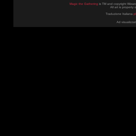
Magic the Gathering
is TM and copyright Wizard
All art is property
Traduzione Italiana
p
Ad visualizzat