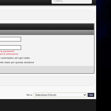
 la password
ail di attivazione
n automatico ad ogni visita
 mio stato per questa sessione
Vai a: