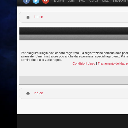
Iscriviti
Login
FAQ
Cerca
Chat
Tipo1Onlin
Indice
Per eseguire il login devi essere registrato. La registrazione richiede solo poc
avanzate. L’amministratore puó anche dare permessi speciali agli utenti. Prima di
termini d’uso e le varie regole.
Condizioni d’uso
|
Trattamento dei dati p
Indice