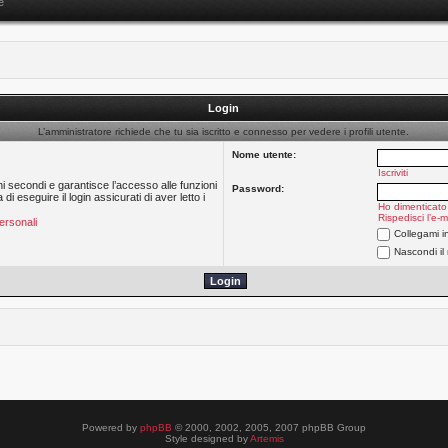
e
Login
L’amministratore richiede che tu sia iscritto e connesso per vedere i profili utente.
Nome utente:
Iscriviti
hi secondi e garantisce l’accesso alle funzioni
Password:
 eseguire il login assicurati di aver letto i
Ho dimenticato
Rispedisci l’e-m
ersonali
Collegami i
Nascondi il
Powered by
phpBB
© 2000, 2002, 2005, 2007 phpBB Group
Style designed by
Artemis