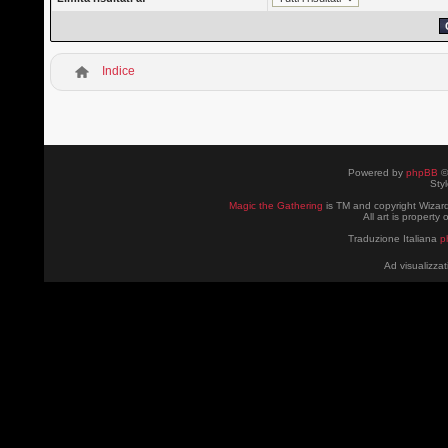
Indice
Powered by
phpBB
©
Sty
Magic the Gathering
is TM and copyright Wizard
All art is property
Traduzione Italiana
p
Ad visualizzat