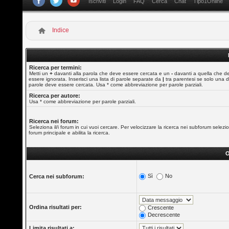
Iscriviti
Login
FAQ
Cerca
Chat
Tipo1Online
Indice
Ricerca per termini:
Metti un
+
davanti alla parola che deve essere cercata e un
-
davanti a quella che d
essere ignorata. Inserisci una lista di parole separate da
|
tra parentesi se solo una d
parole deve essere cercata. Usa * come abbreviazione per parole parziali.
Ricerca per autore:
Usa * come abbreviazione per parole parziali.
Ricerca nei forum:
Seleziona il/i forum in cui vuoi cercare. Per velocizzare la ricerca nei subforum selezio
forum principale e abilita la ricerca.
O
Sì
No
Cerca nei subforum:
Ordina risultati per:
Crescente
Decrescente
Limita risultati a: