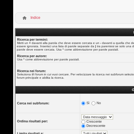
Indice
Ricerca per termini:
Metti un
+
davanti alla parola che deve essere cercata e un
-
davanti a quella che d
essere ignorata. Inserisci una lista di parole separate da
|
tra parentesi se solo una d
parole deve essere cercata. Usa * come abbreviazione per parole parziali.
Ricerca per autore:
Usa * come abbreviazione per parole parziali.
Ricerca nei forum:
Seleziona il/i forum in cui vuoi cercare. Per velocizzare la ricerca nei subforum selezio
forum principale e abilita la ricerca.
O
Sì
No
Cerca nei subforum:
Ordina risultati per:
Crescente
Decrescente
Limita risultati a: