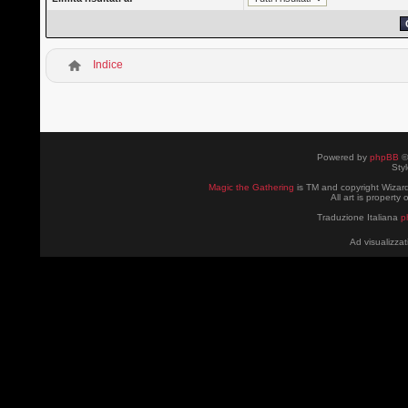
Indice
Powered by
phpBB
©
Sty
Magic the Gathering
is TM and copyright Wizard
All art is property
Traduzione Italiana
p
Ad visualizzat