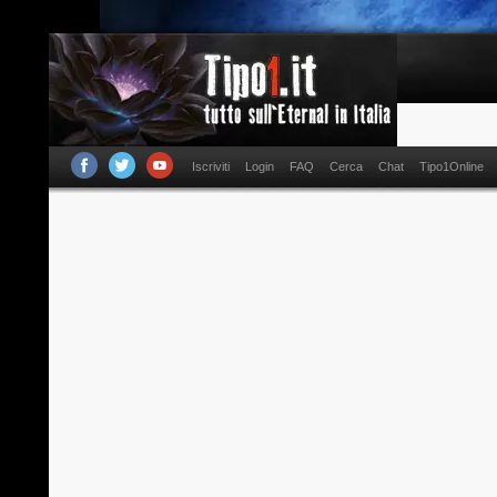
Iscriviti
Login
FAQ
Cerca
Chat
Tipo1Online