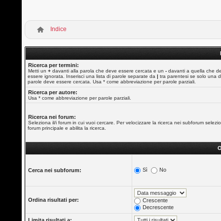
Indice
Ricerca per termini:
Metti un
+
davanti alla parola che deve essere cercata e un
-
davanti a quella che d
essere ignorata. Inserisci una lista di parole separate da
|
tra parentesi se solo una d
parole deve essere cercata. Usa * come abbreviazione per parole parziali.
Ricerca per autore:
Usa * come abbreviazione per parole parziali.
Ricerca nei forum:
Seleziona il/i forum in cui vuoi cercare. Per velocizzare la ricerca nei subforum selezio
forum principale e abilita la ricerca.
O
Sì
No
Cerca nei subforum:
Ordina risultati per:
Crescente
Decrescente
Limita risultati a: