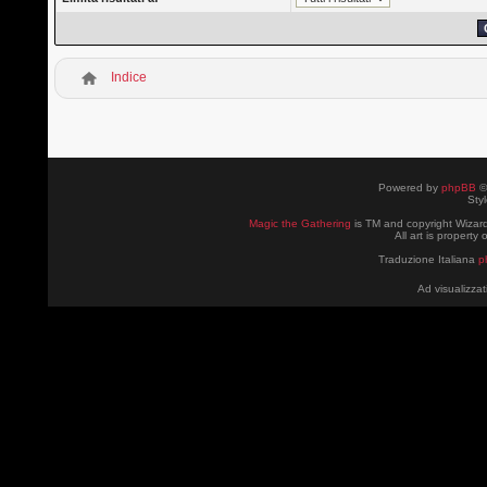
Indice
Powered by
phpBB
©
Sty
Magic the Gathering
is TM and copyright Wizard
All art is property
Traduzione Italiana
p
Ad visualizzat