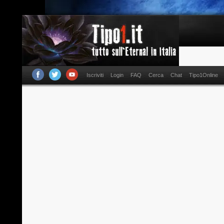
Iscriviti
Login
FAQ
Cerca
Chat
Tipo1Online