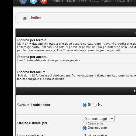
Iscriviti
Login
FAQ
Cerca
Chat
Tipo1Online
Indice
Ricerca per termini:
Metti un
+
davanti alla parola che deve essere cercata e un
-
davanti a quella che d
essere ignorata. Inserisci una lista di parole separate da
|
tra parentesi se solo una d
parole deve essere cercata. Usa * come abbreviazione per parole parziali.
Ricerca per autore:
Usa * come abbreviazione per parole parziali.
Ricerca nei forum:
Seleziona il/i forum in cui vuoi cercare. Per velocizzare la ricerca nei subforum selezio
forum principale e abilita la ricerca.
O
Sì
No
Cerca nei subforum:
Ordina risultati per:
Crescente
Decrescente
Limita risultati a: