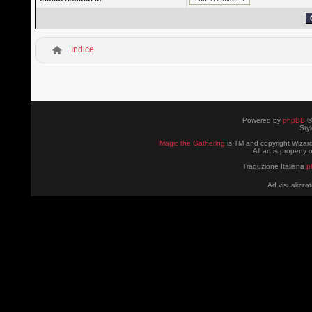
Indice
Powered by
phpBB
©
Sty
Magic the Gathering
is TM and copyright Wizard
All art is property
Traduzione Italiana
p
Ad visualizzat