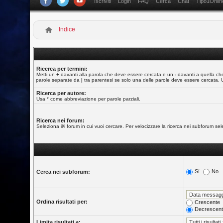
Iscriviti
Login
FAQ
Cerca
Chat
Tipo1Onlin
Indice
Ricerca per termini:
Metti un
+
davanti alla parola che deve essere cercata e un
-
davanti a quella che
parole separate da
|
tra parentesi se solo una delle parole deve essere cercata. 
Ricerca per autore:
Usa * come abbreviazione per parole parziali.
Ricerca nei forum:
Seleziona il/i forum in cui vuoi cercare. Per velocizzare la ricerca nei subforum selez
Sì
No
Cerca nei subforum:
Ordina risultati per:
Crescente
Decrescen
Limita risultati a: