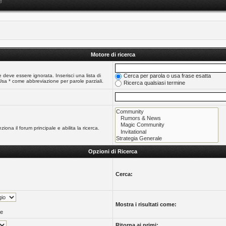
e
Motore di ricerca
 deve essere ignorata. Inserisci una lista di
Cerca per parola o usa frase esatta
Usa * come abbreviazione per parole parziali.
Ricerca qualsiasi termine
iona il forum principale e abilita la ricerca.
Opzioni di Ricerca
Cerca:
Mostra i risultati come:
te
Ritorna ai primi: