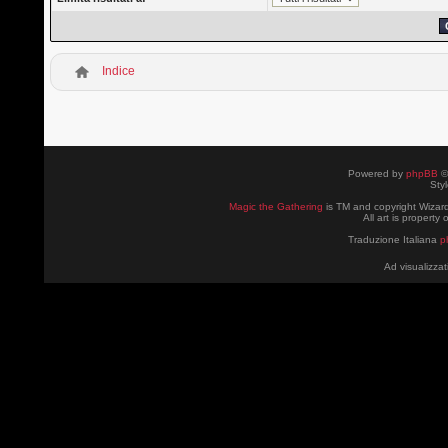
Indice
Powered by
phpBB
©
Sty
Magic the Gathering
is TM and copyright Wizard
All art is property
Traduzione Italiana
p
Ad visualizzat