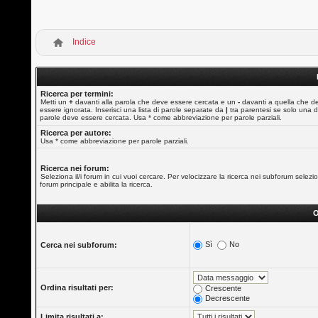
Indice
Ricerca per termini:
Metti un
+
davanti alla parola che deve essere cercata e un
-
davanti a quella che d
essere ignorata. Inserisci una lista di parole separate da
|
tra parentesi se solo una d
parole deve essere cercata. Usa * come abbreviazione per parole parziali.
Ricerca per autore:
Usa * come abbreviazione per parole parziali.
Ricerca nei forum:
Seleziona il/i forum in cui vuoi cercare. Per velocizzare la ricerca nei subforum selezio
forum principale e abilita la ricerca.
O
Sì
No
Cerca nei subforum:
Ordina risultati per:
Crescente
Decrescente
Limita risultati a: