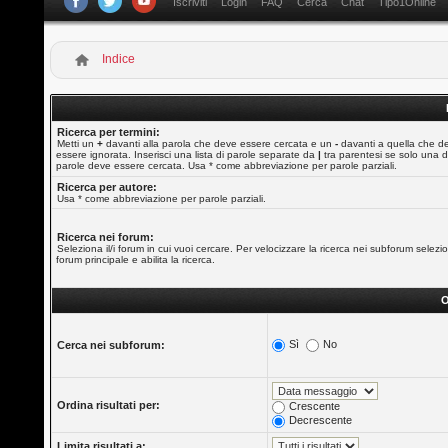
Iscriviti
Login
FAQ
Cerca
Chat
Tipo1Online
Indice
Ricerca per termini:
Metti un
+
davanti alla parola che deve essere cercata e un
-
davanti a quella che d
essere ignorata. Inserisci una lista di parole separate da
|
tra parentesi se solo una d
parole deve essere cercata. Usa * come abbreviazione per parole parziali.
Ricerca per autore:
Usa * come abbreviazione per parole parziali.
Ricerca nei forum:
Seleziona il/i forum in cui vuoi cercare. Per velocizzare la ricerca nei subforum selezio
forum principale e abilita la ricerca.
O
Sì
No
Cerca nei subforum:
Ordina risultati per:
Crescente
Decrescente
Limita risultati a: