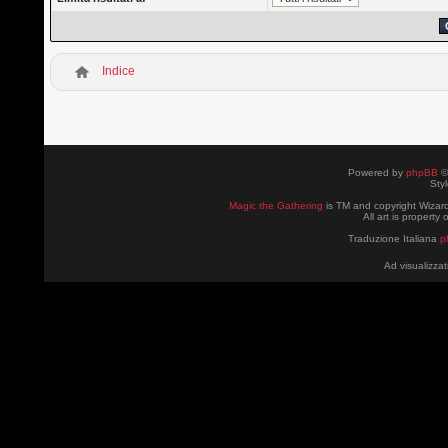
Indice
Powered by
phpBB
©
Sty
Magic the Gathering
is TM and copyright Wizard
All art is property
Traduzione Italiana
p
Ad visualizzat