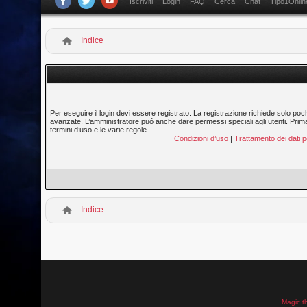
Iscriviti
Login
FAQ
Cerca
Chat
Tipo1Onlin
Indice
Per eseguire il login devi essere registrato. La registrazione richiede solo poc
avanzate. L’amministratore puó anche dare permessi speciali agli utenti. Prima di
termini d’uso e le varie regole.
Condizioni d’uso
|
Trattamento dei dati p
Indice
Magic t