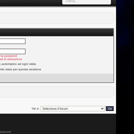
 la password
ail di attivazione
n automatico ad ogni visita
 mio stato per questa sessione
Vai a:
 reserved