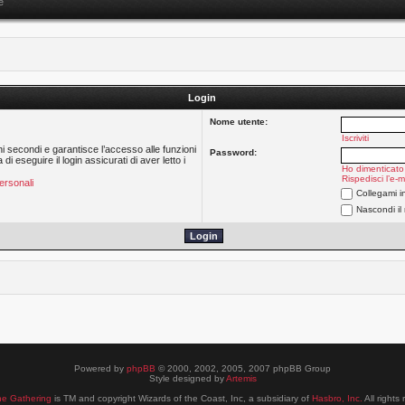
e
Login
Nome utente:
Iscriviti
hi secondi e garantisce l’accesso alle funzioni
Password:
 eseguire il login assicurati di aver letto i
Ho dimenticato
Rispedisci l’e-m
ersonali
Collegami i
Nascondi il
Powered by
phpBB
© 2000, 2002, 2005, 2007 phpBB Group
Style designed by
Artemis
he Gathering
is TM and copyright Wizards of the Coast, Inc, a subsidiary of
Hasbro, Inc.
All rights