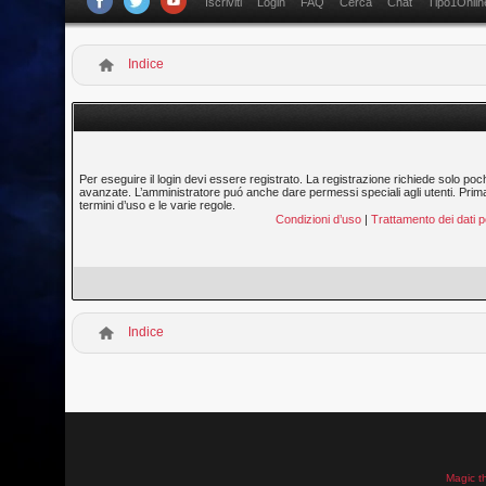
Iscriviti
Login
FAQ
Cerca
Chat
Tipo1Onlin
Indice
Per eseguire il login devi essere registrato. La registrazione richiede solo poc
avanzate. L’amministratore puó anche dare permessi speciali agli utenti. Prima di
termini d’uso e le varie regole.
Condizioni d’uso
|
Trattamento dei dati p
Indice
Magic t