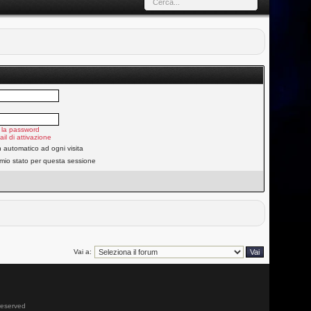
 la password
ail di attivazione
n automatico ad ogni visita
 mio stato per questa sessione
Vai a:
 reserved