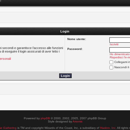
e
Login
Nome utente:
Iscriviti
hi secondi e garantisce l’accesso alle funzioni
Password:
 eseguire il login assicurati di aver letto i
Ho dimenticato
Rispedisci l’e-m
ersonali
Collegami i
Nascondi il
Powered by
phpBB
© 2000, 2002, 2005, 2007 phpBB Group
Style designed by
Artemis
he Gathering
is TM and copyright Wizards of the Coast, Inc, a subsidiary of
Hasbro, Inc.
All rights