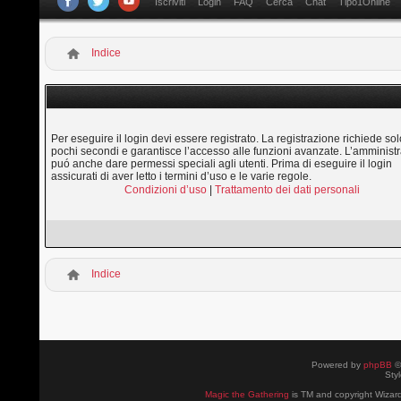
Iscriviti
Login
FAQ
Cerca
Chat
Tipo1Online
Indice
Per eseguire il login devi essere registrato. La registrazione richiede sol
pochi secondi e garantisce l’accesso alle funzioni avanzate. L’amministr
puó anche dare permessi speciali agli utenti. Prima di eseguire il login
assicurati di aver letto i termini d’uso e le varie regole.
Condizioni d’uso
|
Trattamento dei dati personali
Indice
Powered by
phpBB
©
Sty
Magic the Gathering
is TM and copyright Wizard