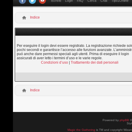
Iscriviti
Login
FAQ
Cerca
Chat
Tipo1Online
Indice
Per eseguire il login devi essere registrato. La registrazione richiede sol
pochi secondi e garantisce l’accesso alle funzioni avanzate. L’amministr
puó anche dare permessi speciali agli utenti. Prima di eseguire il login
assicurati di aver letto i termini d’uso e le varie regole.
Condizioni d’uso
|
Trattamento dei dati personali
Indice
Powered by
phpBB
©
Sty
Magic the Gathering
is TM and copyright Wizard