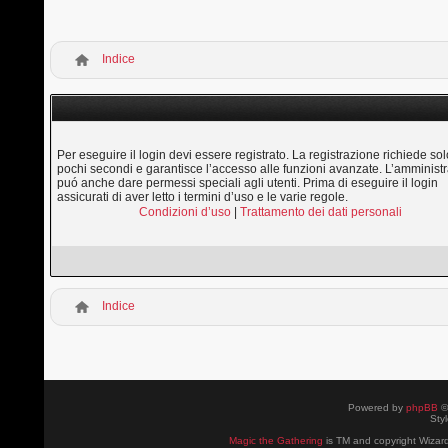
Indice
Per eseguire il login devi essere registrato. La registrazione richiede sol
pochi secondi e garantisce l’accesso alle funzioni avanzate. L’amministr
puó anche dare permessi speciali agli utenti. Prima di eseguire il login
assicurati di aver letto i termini d’uso e le varie regole.
Condizioni d’uso
|
Trattamento dei dati personali
Indice
Powered by
phpBB
©
Sty
Magic the Gathering
is TM and copyright Wizard