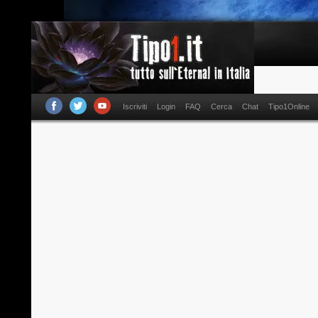
Iscriviti
Login
FAQ
Cerca
Chat
Tipo1Online