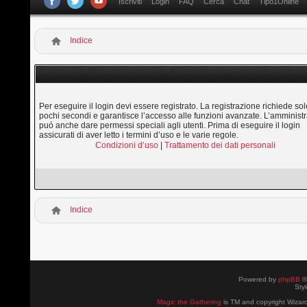
Iscriviti
Login
FAQ
Cerca
Chat
Tipo1Online
Indice
Per eseguire il login devi essere registrato. La registrazione richiede sol
pochi secondi e garantisce l’accesso alle funzioni avanzate. L’amministr
puó anche dare permessi speciali agli utenti. Prima di eseguire il login
assicurati di aver letto i termini d’uso e le varie regole.
Condizioni d’uso
|
Trattamento dei dati personali
Indice
Powered by
phpBB
©
Sty
Magic the Gathering
is TM and copyright Wizard