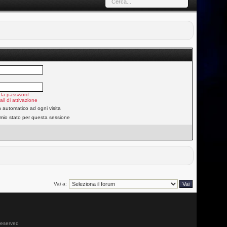
 la password
ail di attivazione
n automatico ad ogni visita
 mio stato per questa sessione
Vai a:
 reserved