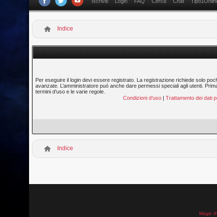
Iscriviti
Login
FAQ
Cerca
Chat
Tipo1Onlin
Indice
Per eseguire il login devi essere registrato. La registrazione richiede solo poc
avanzate. L’amministratore puó anche dare permessi speciali agli utenti. Prima di
termini d’uso e le varie regole.
Condizioni d’uso
|
Trattamento dei dati p
Indice
Magic t