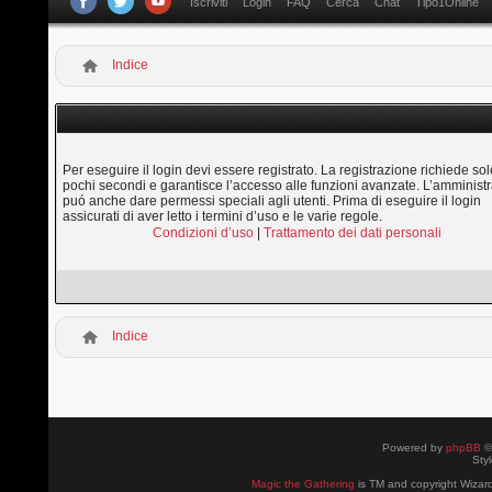
Iscriviti
Login
FAQ
Cerca
Chat
Tipo1Online
Indice
Per eseguire il login devi essere registrato. La registrazione richiede sol
pochi secondi e garantisce l’accesso alle funzioni avanzate. L’amministr
puó anche dare permessi speciali agli utenti. Prima di eseguire il login
assicurati di aver letto i termini d’uso e le varie regole.
Condizioni d’uso
|
Trattamento dei dati personali
Indice
Powered by
phpBB
©
Sty
Magic the Gathering
is TM and copyright Wizard