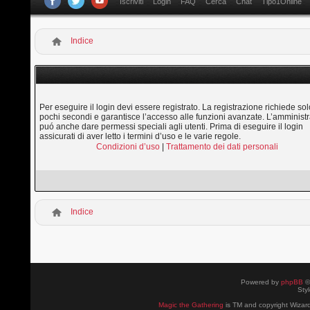
Iscriviti
Login
FAQ
Cerca
Chat
Tipo1Online
Indice
Per eseguire il login devi essere registrato. La registrazione richiede sol
pochi secondi e garantisce l’accesso alle funzioni avanzate. L’amministr
puó anche dare permessi speciali agli utenti. Prima di eseguire il login
assicurati di aver letto i termini d’uso e le varie regole.
Condizioni d’uso
|
Trattamento dei dati personali
Indice
Powered by
phpBB
©
Sty
Magic the Gathering
is TM and copyright Wizard