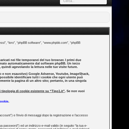
to “essi”, “loro”, “phpBB software”, “www.phpbb.com”, “phpBB
ricati nei file temporanei del tuo browser. I primi due
segnato automaticamente dal software phpBB. Un terzo
quindi agevolando la lettura nelle tue visite future.
icativo e non esaustivo) Google Adsense, Youtube, ImageShack,
possibile identificare tutti i cookie che ogni utente può
ente la pagina di un altro sito; pertanto, in una singola
 tipologia di cookie esistente su “Tipo1.it”
. Se non vuoi
Cookie
.
 account”) e l’invio di messaggi dopo la registrazione e l’accesso
a password”) ed un indirizzo e-mail valido (in seguito “la tua e-