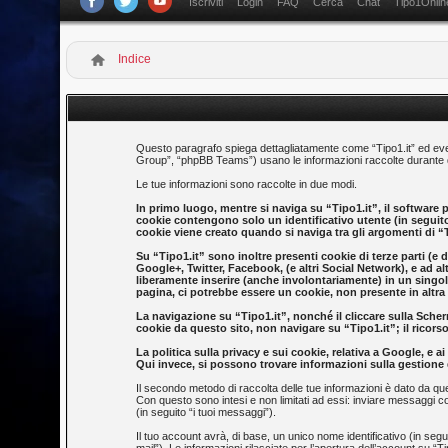
Iscriviti
Login
FAQ
Cerca
Chat
Tipo1Onlin
Indice
Questo paragrafo spiega dettagliatamente come “Tipo1.it” ed eventu
Group”, “phpBB Teams”) usano le informazioni raccolte durante qua
Le tue informazioni sono raccolte in due modi.
In primo luogo, mentre si naviga su “Tipo1.it”, il software 
cookie contengono solo un identificativo utente (in segui
cookie viene creato quando si naviga tra gli argomenti di “T
Su “Tipo1.it” sono inoltre presenti cookie di terze parti (e
Google+, Twitter, Facebook, (e altri Social Network), e ad al
liberamente inserire (anche involontariamente) in un singo
pagina, ci potrebbe essere un cookie, non presente in altra pa
La navigazione su “Tipo1.it”, nonché il cliccare sulla Scherm
cookie da questo sito, non navigare su “Tipo1.it”; il ricorso
La politica sulla privacy e sui cookie, relativa a Google, e
Qui invece, si possono trovare informazioni sulla gestione d
Il secondo metodo di raccolta delle tue informazioni è dato da que
Con questo sono intesi e non limitati ad essi: inviare messaggi co
(in seguito “i tuoi messaggi”).
Il tuo account avrà, di base, un unico nome identificativo (in seg