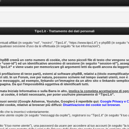
e
Tipo1.it - Trattamento dei dati personali
ali affiliati (in seguito “noi”, “nostro”, “Tipo1.it”, “https://www.tipo1.it”) e phpBB (in segui
lsiasi sessione d’uso da te effettuata (in seguito “le tue informazioni”).
phpBB creerà un certo numero di cookie, che sono piccoli file di testo che vengono sca
to “user-id”) ed un identificativo anonimo di sessione (in seguito “session-id”), as
ipo1.it” e viene usato per memorizzare gli argomenti letti da quelli ancora da leggere, 
 di profilazione di terze parti), esterni al software phpBB, relativi a (titolo esemplif
tri siti. In un Forum, ove per natura, possono scrivere nel tempo svariati utenti, non è 
lo messaggio, ad esempio, linkando un’immagine da un altro sito o linkando semplicem
gina. Da qui l’impossibilità oggettiva di identificarli tutti.
ata Iniziale Informativa o sulla Barra in alto,
implica la completa accettazione di ogni
 ai cookie, è infatti necessario, per poter usufruire pienamente di “Tipo1.it”.
 ai suoi servizi (Google Adsense, Youtube, Google+) è reperibile qui:
Google Privacy e 
ei cookie, relative ai browser più diffusi:
Disattivazione dei cookie sul browser
.
llo che tu inserisci volontariamente.
me utente ospite (in seguito “messaggi da ospite”), registrarsi su “Tipo1.it” (in seguito “il tuo
uito “il tuo nome utente”), una password da usare per accedere al tuo account (in seguito “la tu