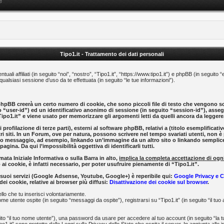
e
Tipo1.it - Trattamento dei dati personali
ali affiliati (in seguito “noi”, “nostro”, “Tipo1.it”, “https://www.tipo1.it”) e phpBB (in segui
lsiasi sessione d’uso da te effettuata (in seguito “le tue informazioni”).
phpBB creerà un certo numero di cookie, che sono piccoli file di testo che vengono sca
to “user-id”) ed un identificativo anonimo di sessione (in seguito “session-id”), as
ipo1.it” e viene usato per memorizzare gli argomenti letti da quelli ancora da leggere, 
 di profilazione di terze parti), esterni al software phpBB, relativi a (titolo esemplif
tri siti. In un Forum, ove per natura, possono scrivere nel tempo svariati utenti, non è 
lo messaggio, ad esempio, linkando un’immagine da un altro sito o linkando semplicem
gina. Da qui l’impossibilità oggettiva di identificarli tutti.
ata Iniziale Informativa o sulla Barra in alto,
implica la completa accettazione di ogni
 ai cookie, è infatti necessario, per poter usufruire pienamente di “Tipo1.it”.
 ai suoi servizi (Google Adsense, Youtube, Google+) è reperibile qui:
Google Privacy e 
ei cookie, relative ai browser più diffusi:
Disattivazione dei cookie sul browser
.
llo che tu inserisci volontariamente.
me utente ospite (in seguito “messaggi da ospite”), registrarsi su “Tipo1.it” (in seguito “il tuo
uito “il tuo nome utente”), una password da usare per accedere al tuo account (in seguito “la tu