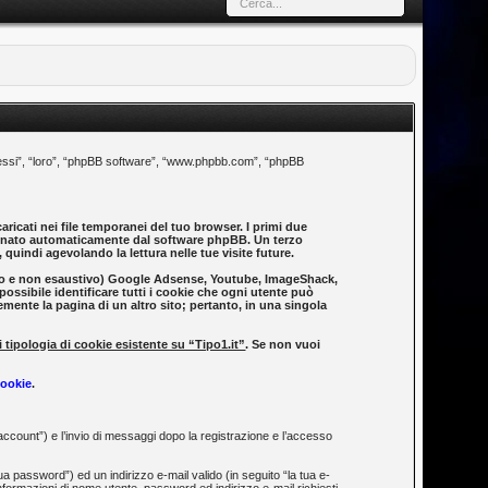
to “essi”, “loro”, “phpBB software”, “www.phpbb.com”, “phpBB
ricati nei file temporanei del tuo browser. I primi due
segnato automaticamente dal software phpBB. Un terzo
quindi agevolando la lettura nelle tue visite future.
icativo e non esaustivo) Google Adsense, Youtube, ImageShack,
possibile identificare tutti i cookie che ogni utente può
ente la pagina di un altro sito; pertanto, in una singola
 tipologia di cookie esistente su “Tipo1.it”
. Se non vuoi
Cookie
.
 account”) e l’invio di messaggi dopo la registrazione e l’accesso
a password”) ed un indirizzo e-mail valido (in seguito “la tua e-