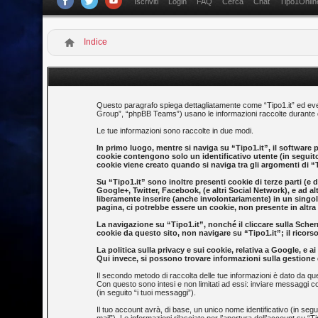
Iscriviti
Login
FAQ
Cerca
Chat
Tipo1Onlin
Indice
Questo paragrafo spiega dettagliatamente come “Tipo1.it” ed eventu
Group”, “phpBB Teams”) usano le informazioni raccolte durante qua
Le tue informazioni sono raccolte in due modi.
In primo luogo, mentre si naviga su “Tipo1.it”, il software 
cookie contengono solo un identificativo utente (in segui
cookie viene creato quando si naviga tra gli argomenti di “T
Su “Tipo1.it” sono inoltre presenti cookie di terze parti (e
Google+, Twitter, Facebook, (e altri Social Network), e ad al
liberamente inserire (anche involontariamente) in un singo
pagina, ci potrebbe essere un cookie, non presente in altra pa
La navigazione su “Tipo1.it”, nonché il cliccare sulla Scherm
cookie da questo sito, non navigare su “Tipo1.it”; il ricorso
La politica sulla privacy e sui cookie, relativa a Google, e
Qui invece, si possono trovare informazioni sulla gestione d
Il secondo metodo di raccolta delle tue informazioni è dato da que
Con questo sono intesi e non limitati ad essi: inviare messaggi co
(in seguito “i tuoi messaggi”).
Il tuo account avrà, di base, un unico nome identificativo (in seg