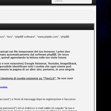
to “essi”, “loro”, “phpBB software”, “www.phpbb.com”, “phpBB
ricati nei file temporanei del tuo browser. I primi due
segnato automaticamente dal software phpBB. Un terzo
quindi agevolando la lettura nelle tue visite future.
icativo e non esaustivo) Google Adsense, Youtube, ImageShack,
possibile identificare tutti i cookie che ogni utente può
ente la pagina di un altro sito; pertanto, in una singola
 tipologia di cookie esistente su “Tipo1.it”
. Se non vuoi
Cookie
.
 account”) e l’invio di messaggi dopo la registrazione e l’accesso
a password”) ed un indirizzo e-mail valido (in seguito “la tua e-