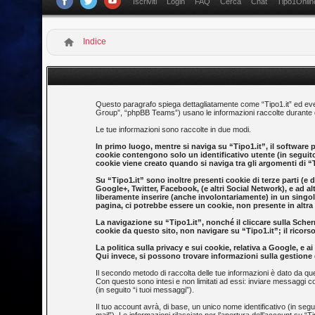
Iscriviti
Login
FAQ
Cerca
Chat
Tipo1Onlin
Indice
Questo paragrafo spiega dettagliatamente come “Tipo1.it” ed eventu
Group”, “phpBB Teams”) usano le informazioni raccolte durante qua
Le tue informazioni sono raccolte in due modi.
In primo luogo, mentre si naviga su “Tipo1.it”, il software 
cookie contengono solo un identificativo utente (in segui
cookie viene creato quando si naviga tra gli argomenti di “T
Su “Tipo1.it” sono inoltre presenti cookie di terze parti (e
Google+, Twitter, Facebook, (e altri Social Network), e ad al
liberamente inserire (anche involontariamente) in un singo
pagina, ci potrebbe essere un cookie, non presente in altra pa
La navigazione su “Tipo1.it”, nonché il cliccare sulla Scherm
cookie da questo sito, non navigare su “Tipo1.it”; il ricorso
La politica sulla privacy e sui cookie, relativa a Google, e
Qui invece, si possono trovare informazioni sulla gestione d
Il secondo metodo di raccolta delle tue informazioni è dato da que
Con questo sono intesi e non limitati ad essi: inviare messaggi co
(in seguito “i tuoi messaggi”).
Il tuo account avrà, di base, un unico nome identificativo (in seg