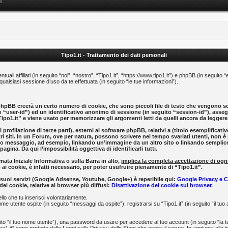
e
Tipo1.it - Trattamento dei dati personali
ali affiliati (in seguito “noi”, “nostro”, “Tipo1.it”, “https://www.tipo1.it”) e phpBB (in segui
lsiasi sessione d’uso da te effettuata (in seguito “le tue informazioni”).
phpBB creerà un certo numero di cookie, che sono piccoli file di testo che vengono sca
to “user-id”) ed un identificativo anonimo di sessione (in seguito “session-id”), as
ipo1.it” e viene usato per memorizzare gli argomenti letti da quelli ancora da leggere, 
 di profilazione di terze parti), esterni al software phpBB, relativi a (titolo esemplif
tri siti. In un Forum, ove per natura, possono scrivere nel tempo svariati utenti, non è 
lo messaggio, ad esempio, linkando un’immagine da un altro sito o linkando semplicem
gina. Da qui l’impossibilità oggettiva di identificarli tutti.
ata Iniziale Informativa o sulla Barra in alto,
implica la completa accettazione di ogni
 ai cookie, è infatti necessario, per poter usufruire pienamente di “Tipo1.it”.
 ai suoi servizi (Google Adsense, Youtube, Google+) è reperibile qui:
Google Privacy e 
ei cookie, relative ai browser più diffusi:
Disattivazione dei cookie sul browser
.
llo che tu inserisci volontariamente.
me utente ospite (in seguito “messaggi da ospite”), registrarsi su “Tipo1.it” (in seguito “il tuo
uito “il tuo nome utente”), una password da usare per accedere al tuo account (in seguito “la tu