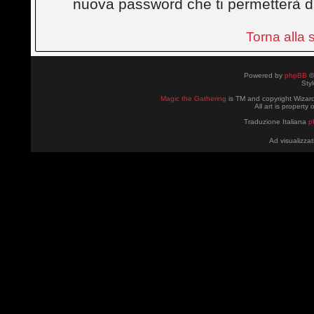
nuova password che ti permetterà d
Torna alla
Powered by
phpBB
©
Sty
Magic the Gathering
is TM and copyright Wizard
All art is property
Traduzione Italiana
p
Ad visualizzat