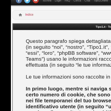
Iscriviti
Login
FAQ
Cerca
Chat
Tipo1Online
Indice
Tipo1.it - T
Questo paragrafo spiega dettagliatam
(in seguito “noi”, “nostro”, “Tipo1.it”
“essi”, “loro”, “phpBB software”, 
Teams”) usano le informazioni racco
effettuata (in seguito “le tue informaz
Le tue informazioni sono raccolte i
In primo luogo, mentre si naviga s
certo numero di cookie, che sono p
nei file temporanei del tuo brows
identificativo utente (in seguito “